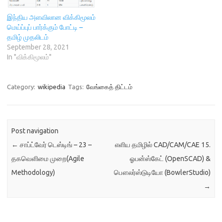
டுரைகள்
இந்திய அளவிலான விக்கிமூலம்
எழுதுபவர்களுக்குப் பரிசுகள்
மெய்ப்புப் பார்க்கும் போட்டி –
உண்டு. போட்டிப்
தமிழ் முதலிடம்
பக்கம் https://ta.wikipedia.or
September 28, 2021
g/s/bndd போட்டி நிறைவடைய
In "விக்கிமூலம்"
இன்னும் 10 நாட்கள் உள்ள
நிலையில் எழுதப்பட்ட
கட்டுரைகளின் அடிப்படையில்
உலகளவில் தமிழ்ச் சமூகம் இர
Category:
wikipedia
Tags:
வேங்கைத் திட்டம்
ண்டாமிடத்தில் உள்ளது.
நீங்களும் பங்களித்து
வளர்க்கலாம். பயிற்சிகள்
தேவையெனில் அதனை வழங்க
Post navigation
தமிழ்…
←
சாப்ட்வேர் டெஸ்டிங் – 23 –
எளிய தமிழில் CAD/CAM/CAE 15.
தகவெளிமை முறை(Agile
ஓபன்ஸ்கேட் (OpenSCAD) &
Methodology)
பௌலர்ஸ்டுடியோ (BowlerStudio)
→