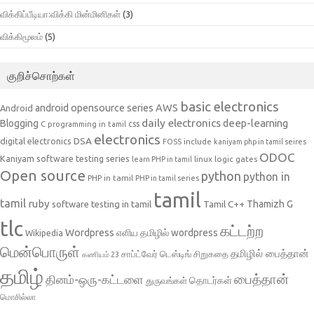
விக்கிப்பீடியா:விக்கி மின்மினிகள்
(3)
விக்கிமூலம்
(5)
குறிச்சொற்கள்
basic electronics
AWS
android opensource series
Android
daily electronics
deep-learning
Blogging
css
C programming in tamil
electronics
DSA
digital electronics
include
FOSS
kaniyam php in tamil seires
ODOC
Kaniyam software testing series
linux
logic gates
learn PHP in tamil
Open source
python
python in
PHP in tamil
PHP in tamil series
tamil
tamil
ruby
Tamil C++
Thamizh G
software testing in tamil
tlc
கட்டற்ற
Wordpress
எளிய தமிழில் wordpress
Wikipedia
மென்பொருள்
தமிழில் பைத்தான்
சாப்ட்வேர் டெஸ்டிங்
சிறுகதை
கணியம் 23
தமிழ்
பைத்தான்
தினம்-ஒரு-கட்டளை
தொடர்கள்
துருவங்கள்
மொசில்லா