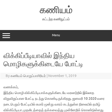
Skip
to
கணியம்
content
கட்டற்ற கணிநுட்பம்
Menu
விக்கிப்பீடியாவில் இந்திய
மொழிகளுக்கிடையே போட்டி
By
கணியம் பொறுப்பாசிரியர்
|
November 1, 2019
வணக்கம்,
இந்திய மொழி விக்கிப்பீடியாக்களுக்கிடை
யே வரலாற்றில் இல்லாத
விறுவிறுப்பான போட்டி நடந்து கொண்டிருக்கிறது. ஜனவரி 10 2020 வரை
நடைபெறும் போட்டியில் சுமார் மூன்று வாரம் கடந்துள்ள நிலையில் தமிழ்
விக்கிப்பீடியா முதலிடத்தைத் தக்கவைத்து முன்னேறிக் கொண்டுள்ளது.