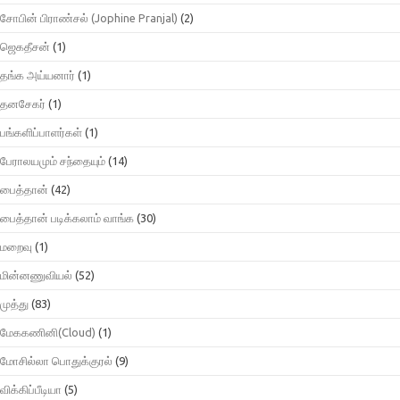
சோபின் பிராண்சல் (Jophine Pranjal)
(2)
ஜெகதீசன்
(1)
தங்க அய்யனார்
(1)
தனசேகர்
(1)
பங்களிப்பாளர்கள்
(1)
பேராலயமும் சந்தையும்
(14)
பைத்தான்
(42)
பைத்தான் படிக்கலாம் வாங்க
(30)
மறைவு
(1)
மின்னணுவியல்
(52)
முத்து
(83)
மேககணினி(Cloud)
(1)
மோசில்லா பொதுக்குரல்
(9)
விக்கிப்பீடியா
(5)