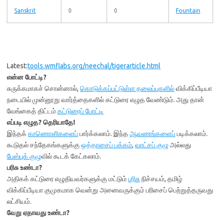
Sanskrit
0
0
Fountain
Latest:
tools.wmflabs.
org/neechal/tigerarticle.html
என்ன போட்டி?
சுருக்கமாகச் சொன்னால்,
கொடுக்கப்பட்டுள்ள தலைப்புகளில்
விக்கிப்பீடியா
நடையில் முன்னூறு வார்த்தைகளில் கட்டுரை எழுத வேண்டும். அது தான்
வேங்கைத் திட்டம்
கட்டுரைப் போட்டி
எப்படி எழுத? தெரியாதே!
இந்தக்
காணொளிகளைப்
பார்க்கலாம். இந்த
ஆவணங்களைப்
படிக்கலாம்.
கூடுதல் சந்தேகங்களுக்கு
ஒத்தாசைப் பக்கம்
,
வாட்சப் குழு
அல்லது
பேஸ்புக் குழு
வில் கூடக் கேட்கலாம்.
பரிசு உண்டா?
அதிகக் கட்டுரை எழுதியவர்களுக்கு மட்டும்
பரிசு
நிச்சயம், தமிழ்
விக்கிப்பீடியா குமுகமாக வென்று அனைவருக்கும் பரிசைப் பெற்றுத்தருவது
லட்சியம்.
வேறு ஏதாவது உண்டா?