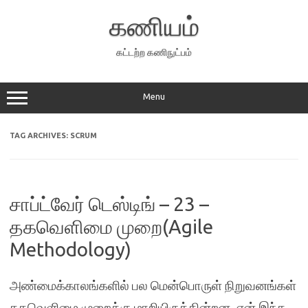
Skip
to
கணியம்
content
கட்டற்ற கணிநுட்பம்
Menu
TAG ARCHIVES:
SCRUM
சாப்ட்வேர் டெஸ்டிங் – 23 –
தகவெளிமை முறை(Agile
Methodology)
அண்மைக்காலங்களில் பல மென்பொருள் நிறுவனங்கள்
தகவெளிமை முறைக்கு மாறியிருக்கின்றன. ஏன் இந்த