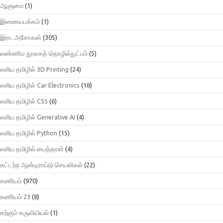
ஆளுமை
(1)
இணையபக்கம்
(1)
இரா. அசோகன்
(305)
எண்ணிம நூலகத் தொழில்நுட்பம்
(5)
எளிய தமிழில் 3D Printing
(24)
எளிய தமிழில் Car Electronics
(18)
எளிய தமிழில் CSS
(6)
எளிய தமிழில் Generative AI
(4)
எளிய தமிழில் Python
(15)
எளிய தமிழில் பைத்தான்
(4)
கட்டற்ற ஆன்டிராய்டு செயலிகள்
(22)
கணியம்
(970)
கணியம் 23
(8)
கற்கும் கருவியியல்
(1)