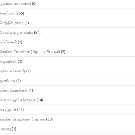
குவாண்டம் கணினி
(6)
ச.குப்பன்
(255)
செந்தில் குமார்
(1)
செயற்கை நுன்னறிவு
(54)
செய்திகள்
(7)
சோபின் பிராண்சல் (Jophine Pranjal)
(2)
ஜெகதீசன்
(1)
தங்க அய்யனார்
(1)
தனசேகர்
(1)
பங்களிப்பாளர்கள்
(1)
பேராலயமும் சந்தையும்
(14)
பைத்தான்
(42)
பைத்தான் படிக்கலாம் வாங்க
(30)
மறைவு
(1)