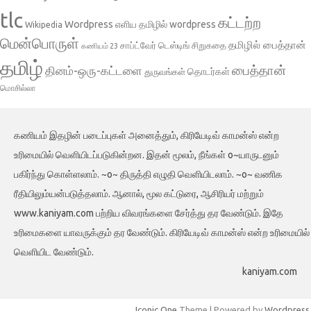
tlc
கட்டற்ற
Wordpress
எளிய தமிழில் wordpress
Wikipedia
மென்பொருள்
தமிழில் பைத்தான்
சாப்ட்வேர் டெஸ்டிங்
சிறுகதை
கணியம் 23
தமிழ்
பைத்தான்
தினம்-ஒரு-கட்டளை
தொடர்கள்
துருவங்கள்
மொசில்லா
கணியம் இதழின் படைப்புகள் அனைத்தும், கிரியேடிவ் காமன்ஸ் என்ற
உரிமையில் வெளியிடப்படுகின்றன. இதன் மூலம், நீங்கள் o~யாருடனும்
பகிர்ந்து கொள்ளலாம். ~o~ திருத்தி எழுதி வெளியிடலாம். ~o~ வணிக
ரீதியிலும்யன்படுத்தலாம். ஆனால், மூல கட்டுரை, ஆசிரியர் மற்றும்
www.kaniyam.com பற்றிய விவரங்களை சேர்த்து தர வேண்டும். இதே
உரிமைகளை யாவருக்கும் தர வேண்டும். கிரியேடிவ் காமன்ஸ் என்ற உரிமையில்
வெளியிட வேண்டும்.
kaniyam.com
Iconic One
Theme | Powered by
Wordpress