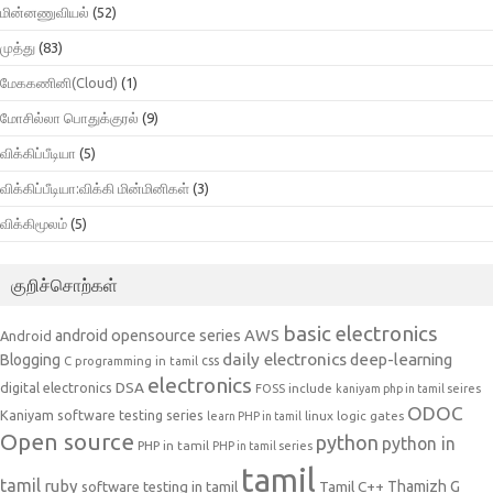
மின்னணுவியல்
(52)
முத்து
(83)
மேககணினி(Cloud)
(1)
மோசில்லா பொதுக்குரல்
(9)
விக்கிப்பீடியா
(5)
விக்கிப்பீடியா:விக்கி மின்மினிகள்
(3)
விக்கிமூலம்
(5)
குறிச்சொற்கள்
basic electronics
AWS
android opensource series
Android
daily electronics
deep-learning
Blogging
css
C programming in tamil
electronics
DSA
digital electronics
include
FOSS
kaniyam php in tamil seires
ODOC
Kaniyam software testing series
linux
logic gates
learn PHP in tamil
Open source
python
python in
PHP in tamil
PHP in tamil series
tamil
tamil
ruby
Tamil C++
Thamizh G
software testing in tamil