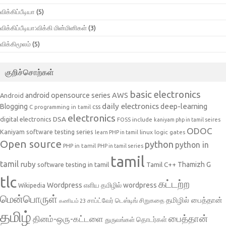
விக்கிப்பீடியா
(5)
விக்கிப்பீடியா:விக்கி மின்மினிகள்
(3)
விக்கிமூலம்
(5)
குறிச்சொற்கள்
basic electronics
AWS
android opensource series
Android
daily electronics
deep-learning
Blogging
css
C programming in tamil
electronics
DSA
digital electronics
include
FOSS
kaniyam php in tamil seires
ODOC
Kaniyam software testing series
linux
logic gates
learn PHP in tamil
Open source
python
python in
PHP in tamil
PHP in tamil series
tamil
tamil
ruby
Tamil C++
Thamizh G
software testing in tamil
tlc
கட்டற்ற
Wordpress
எளிய தமிழில் wordpress
Wikipedia
மென்பொருள்
தமிழில் பைத்தான்
சாப்ட்வேர் டெஸ்டிங்
சிறுகதை
கணியம் 23
தமிழ்
பைத்தான்
தினம்-ஒரு-கட்டளை
தொடர்கள்
துருவங்கள்