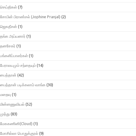
செய்திகள்
(7)
சோபின் பிராண்சல் (Jophine Pranjal)
(2)
ஜெகதீசன்
(1)
தங்க அய்யனார்
(1)
தனசேகர்
(1)
பங்களிப்பாளர்கள்
(1)
பேராலயமும் சந்தையும்
(14)
பைத்தான்
(42)
பைத்தான் படிக்கலாம் வாங்க
(30)
மறைவு
(1)
மின்னணுவியல்
(52)
முத்து
(83)
மேககணினி(Cloud)
(1)
மோசில்லா பொதுக்குரல்
(9)