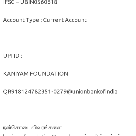
IFSC – UBIN0560618
Account Type : Current Account
UPI ID :
KANIYAM FOUNDATION
QR918124782351-0279@unionbankofindia
நன்கொடை விவரங்களை