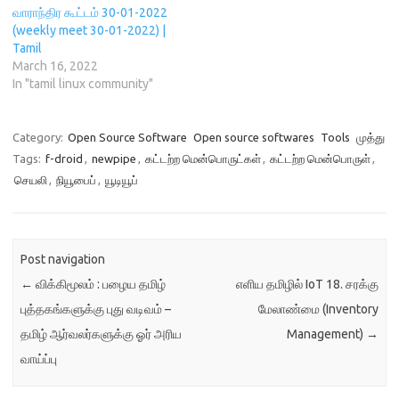
வாராந்திர கூட்டம் 30-01-2022
(weekly meet 30-01-2022) |
Tamil
March 16, 2022
In "tamil linux community"
Category:
Open Source Software
Open source softwares
Tools
முத்து
Tags:
f-droid
,
newpipe
,
கட்டற்ற மென்பொருட்கள்
,
கட்டற்ற மென்பொருள்
,
செயலி
,
நியூபைப்
,
யூடியூப்
Post navigation
←
விக்கிமூலம் : பழைய தமிழ்
எளிய தமிழில் IoT 18. சரக்கு
புத்தகங்களுக்கு புது வடிவம் –
மேலாண்மை (Inventory
தமிழ் ஆர்வலர்களுக்கு ஓர் அரிய
Management)
→
வாய்ப்பு