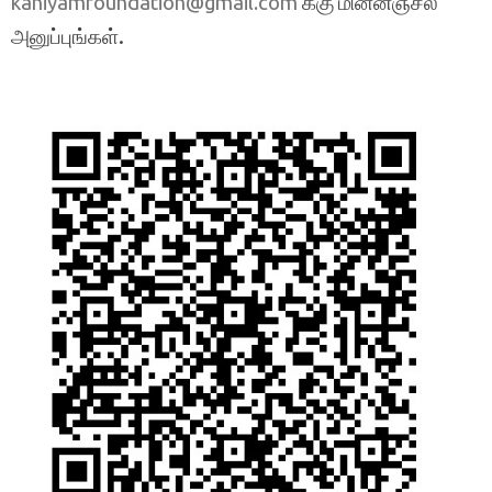
க்கு மின்னஞ்சல்
kaniyamfoundation@gmail.com
அனுப்புங்கள்.