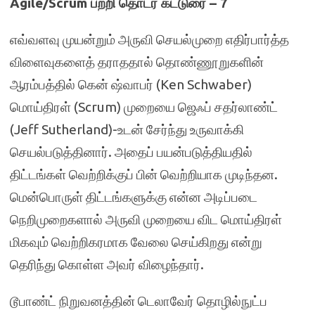
Agile/Scrum பற்றி தொடர் கட்டுரை – 7
எவ்வளவு முயன்றும் அருவி செயல்முறை எதிர்பார்த்த
விளைவுகளைத் தராததால் தொண்ணூறுகளின்
ஆரம்பத்தில் கென் ஷ்வாபர் (Ken Schwaber)
மொய்திரள் (Scrum) முறையை ஜெஃப் சதர்லாண்ட்
(Jeff Sutherland)-உடன் சேர்ந்து உருவாக்கி
செயல்படுத்தினார். அதைப் பயன்படுத்தியதில்
திட்டங்கள் வெற்றிக்குப் பின் வெற்றியாக முடிந்தன.
மென்பொருள் திட்டங்களுக்கு என்ன அடிப்படை
நெறிமுறைகளால் அருவி முறையை விட மொய்திரள்
மிகவும் வெற்றிகரமாக வேலை செய்கிறது என்று
தெரிந்து கொள்ள அவர் விழைந்தார்.
டூபாண்ட் நிறுவனத்தின் டெலாவேர் தொழில்நுட்ப