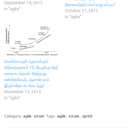
e
w
w
n
September 14, 2015
w
w
i
e
நிலைமாற்றம் செய்வது எப்படி?
w
i
n
w
In "agile"
October 31, 2015
i
n
d
w
n
d
o
i
In "agile"
d
o
w
n
o
w
)
d
w
)
o
)
w
)
மென்பொருள் உருவாக்கும்
விந்தையுலகம் 12: நேருக்கு நேர்
உரையாடல்தான் சிறந்தது
என்கிறார்கள், ஆனால் நாம்
இருப்பதோ கடல்கடந்து!
November 13, 2015
In "agile"
Category:
agile
scrum
Tags:
agile
,
scrum
,
sprint