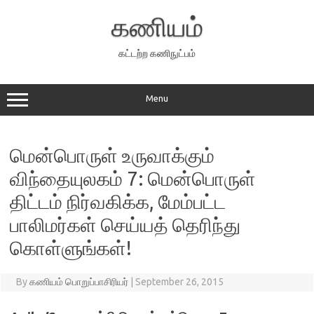
Skip
to
கணியம்
content
கட்டற்ற கணிநுட்பம்
Menu
மென்பொருள் உருவாக்கும்
விந்தையுலகம் 7: மென்பொருள்
திட்டம் நிர்வகிக்க, மேம்பட்ட
பாலிமர்கள் செய்யத் தெரிந்து
கொள்ளுங்கள்!
By
கணியம் பொறுப்பாசிரியர்
|
September 26, 2015