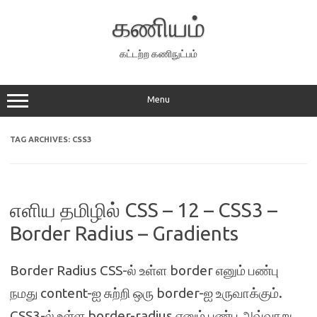
Skip
to
கணியம்
content
கட்டற்ற கணிநுட்பம்
Menu
TAG ARCHIVES:
CSS3
எளிய தமிழில் CSS – 12 – CSS3 –
Border Radius – Gradients
Border Radius CSS-ல் உள்ள border எனும் பண்பு
நமது content-ஐ சுற்றி ஒரு border-ஐ உருவாக்கும்.
CSS3-ல் உள்ள border-radius எனும் பண்பு அவ்வாறு