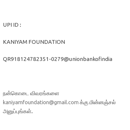
UPI ID :
KANIYAM FOUNDATION
QR918124782351-0279@unionbankofindia
நன்கொடை விவரங்களை
க்கு மின்னஞ்சல்
kaniyamfoundation@gmail.com
அனுப்புங்கள்.