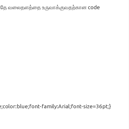
்ட அதே வலைதளத்தை உருவாக்குவதற்கான code
;color:blue;font-family:Arial;font-size=36pt;}