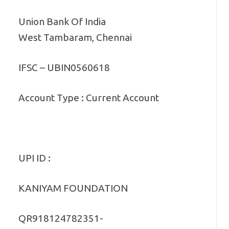
Union Bank Of India
West Tambaram, Chennai
IFSC – UBIN0560618
Account Type : Current Account
UPI ID :
KANIYAM FOUNDATION
QR918124782351-