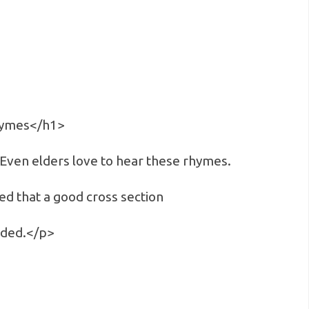
Rhymes</h1>
Even elders love to hear these rhymes.
eved that a good cross section
uded.</p>