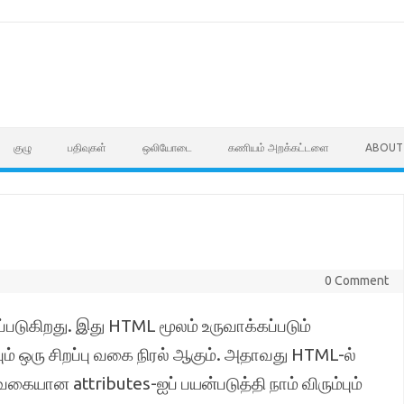
குழு
பதிவுகள்
ஒலியோடை
கணியம் அறக்கட்டளை
ABOUT
0 Comment
படுகிறது. இது HTML மூலம் உருவாக்கப்படும்
் ஒரு சிறப்பு வகை நிரல் ஆகும். அதாவது HTML-ல்
வகையான attributes-ஐப் பயன்படுத்தி நாம் விரும்பும்