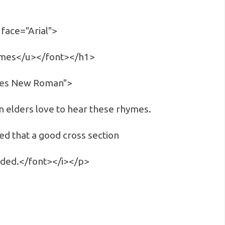
 face="Arial">
hymes</u></font></h1>
imes New Roman">
n elders love to hear these rhymes.
eved that a good cross section
uded.</font></i></p>