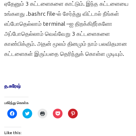
3
.
ஏதேனும்
கட்டளைகளை காட்டும்
இந்த கட்டளையை
.bashrc file-
உங்களது
ல் சேர்த்து விட்டால் நீங்கள்
terminal –
எப்போதெல்லாம்
ஐ திறக்கிறீர்களோ
3
அப்போதெல்லாம் வெவ்வேறு
கட்டளைகளை
.
காண்பிக்கும்
அதன் மூலம் தினமும் நாம் பலவிதமான
.
கட்டளைகள் இருப்பதை தெரிந்துக் கொள்ள முடியும்
த
.
சுரேஷ்
பகிர்ந்து கொள்க
C
C
C
C
C
l
l
l
l
l
i
i
i
i
i
c
c
c
c
c
k
k
k
k
k
t
t
t
t
t
Like this: