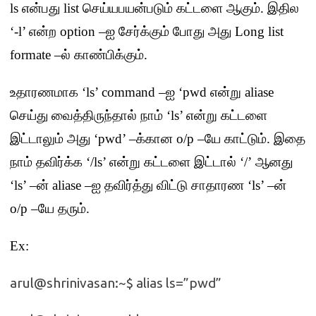
ls
என்பது
list
செய்யபயன்படும் கட்டளை ஆகும்
.
இதில
‘-l’
என்ற
option –
ஐ சேர்க்கும் போது அது
Long list
formate –
ல் காண்பிக்கும்
.
உதாரணமாக
‘ls’ command –
ஐ
‘pwd
என்று
aliase
செய்து வைத்திருந்தால் நாம்
‘ls’
என்று கட்டளை
இட்டாலும் அது
‘pwd’ –
க்கான
o/p –
யே காட்டும்
.
இதை
நாம் தவிர்க்க
‘/ls’
என்று கட்டளை இட்டால்
‘/’
ஆனது
‘ls’ –
ன்
aliase –
ஐ தவிர்த்து விட்டு சாதாரண
‘ls’ –
ன்
o/p –
யே தரும்
.
Ex:
arul@shrinivasan:~$ alias ls=”pwd”