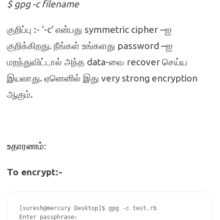
$ gpg -c filename
:- ‘-c’
symmetric cipher –
குறிப்பு
என்பது
ஐ
.
password –
குறிக்கிறது
நீங்கள் உங்களது
ஐ
data-
recover
மறந்துவிட்டால் அந்த
வை
செய்ய
.
very strong encryption
இயலாது
ஏனெனில் இது
.
ஆகும்
உதாரணம்
:
To encrypt:-
[suresh@mercury Desktop]$ gpg -c test.rb

Enter passphrase:
