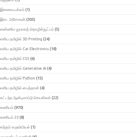
இணையபக்கம்
(1)
இரா. அசோகன்
(305)
எண்ணிம நூலகத் தொழில்நுட்பம்
(5)
எளிய தமிழில் 3D Printing
(24)
எளிய தமிழில் Car Electronics
(18)
எளிய தமிழில் CSS
(6)
எளிய தமிழில் Generative AI
(4)
எளிய தமிழில் Python
(15)
எளிய தமிழில் பைத்தான்
(4)
கட்டற்ற ஆன்டிராய்டு செயலிகள்
(22)
கணியம்
(970)
கணியம் 23
(8)
கற்கும் கருவியியல்
(1)
குவாண்டம் கணினி
(6)