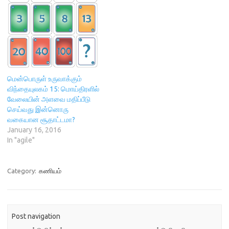
நாட்களில் (1 நாள்களுக்குள்
அறிக்கை அளிக்கும் 4 ps
இயங்கும் நேரம் இருப்பின்
கணினியில் தற்போது
மணிநேரங்கள் மற்றும்
செயல்பட்டு கொண்டிருக்கும்
மணித்துளிகள் காட்டப்படும்) 3.
ப்ராசஸ் (process) பற்றிய
மணிநேரங்கள் மற்றும்
விவரங்களை…
மணித்துளிகள் (நாட்கள்
அல்லமல் இருக்கும் நேர
மென்பொருள் உருவாக்கும்
விவரங்கள்) 4. தற்போது…
விந்தையுலகம் 15: மொய்திரளில்
வேலையின் அளவை மதிப்பீடு
செய்வது இன்னொரு
வகையான சூதாட்டமா?
January 16, 2016
In "agile"
Category:
கணியம்
Post navigation