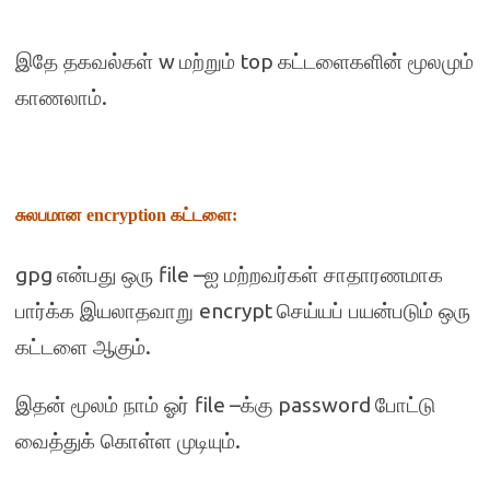
w
top
இதே தகவல்கள்
மற்றும்
கட்டளைகளின் மூலமும்
.
காணலாம்
சுலபமான
encryption
கட்டளை
:
gpg
file –
என்பது ஒரு
ஐ மற்றவர்கள் சாதாரணமாக
encrypt
பார்க்க இயலாதவாறு
செய்யப் பயன்படும் ஒரு
.
கட்டளை ஆகும்
file –
password
இதன் மூலம் நாம் ஓர்
க்கு
போட்டு
.
வைத்துக் கொள்ள முடியும்