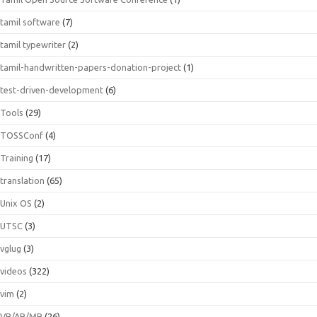
tamil software
(7)
tamil typewriter
(2)
tamil-handwritten-papers-donation-project
(1)
test-driven-development
(6)
Tools
(29)
TOSSConf
(4)
Training
(17)
translation
(65)
Unix OS
(2)
UTSC
(3)
vglug
(3)
videos
(322)
vim
(2)
VR/AR/MR
(26)