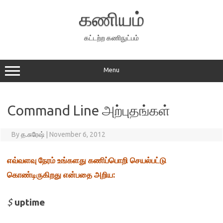
Skip
to
கணியம்
content
கட்டற்ற கணிநுட்பம்
Menu
Command Line அற்புதங்கள்
By
த.சுரேஷ்
|
November 6, 2012
எவ்வளவு நேரம் உங்களது கணிப்பொறி செயல்பட்டு
:
கொண்டிருகிறது என்பதை அறிய
$
uptime