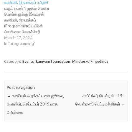
கணினி, நிரலாக்கப் பயிற்சி
வரும் ஏப்ரல் 1 முதல் 5 வரை
பெண்களுக்கு இலவசக்
கணினி, நிரலாக்கப்
(Programming) பயிற்சி
சென்னை வேளச்சேரி
பயிலகத்தில் நடைபெறுகிறது.
March 27, 2024
என்னென்ன சொல்லிக்
In "programming"
கொடுப்பார்கள்? கட்டற்ற
மென்பொருள் என்றால் என்ன,
லினக்ஸ் ஓர் அறிமுகம்,
Category:
Events
kaniyam foundation
Minutes-of-meetings
ஆண்டிராய்டில் எஃப்-டிராய்டு
பயன்பாடு, ஸ்கிராட்ச் நிரலாக்க
மொழி (Scratch Programming)
ஆகியன சொல்லிக்
Post navigation
கொடுக்கப்படும். நான்
←
கணியம் அறக்கட்டளை ஜூலை,
சாப்ட்வேர் டெஸ்டிங் – 15 –
இல்லத்தரசி. எனக்குக் கணினி
அடிப்படைகள் மட்டுமே தெரியும்.
ஆகஸ்டு, செப்டம்பர் 2019 மாத
வெள்ளைப் பெட்டி உத்திகள்
→
நான் இதில் சேரலாமா?
அறிக்கை
தாராளமாக! கணினி /…