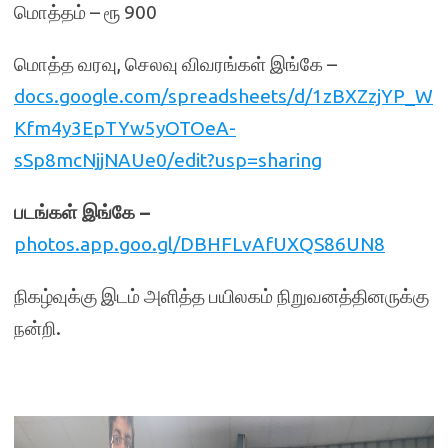
மொத்தம் – ரூ 900
மொத்த வரவு, செலவு விவரங்கள் இங்கே –
docs.google.com/spreadsheets/d/1zBXZzjYP_W
Kfm4y3EpTYw5yOTOeA-
sSp8mcNjjNAUe0/edit?usp=sharing
படங்கள் இங்கே –
photos.app.goo.gl/DBHFLvAfUXQS86UN8
நிகழ்வுக்கு இடம் அளித்த பயிலகம் நிறுவனத்தினருக்கு
நன்றி.