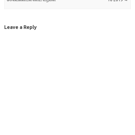
நிகழ்ச்சிகள் இலண்டன்
பல்கலைக்கழகத்தில்…
Leave a Reply