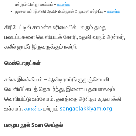
மற்றும் மின்நூலாக்கம் –
காண்க
முனைவர் நந்தினி தேவி- மின்னூல் அனுமதி சந்திப்பு –
காண்க
கிரியேட்டிவ் காமன்சு உரிமையில் பலரும் தமது
படைப்புகளை வெளியிடக் கோரி, உதவி வரும் அன்வர்,
கலீல் ஜாகீர் இருவருக்கும் நன்றி
மென்பொருட்கள்
சங்க இலக்கியம் – ஆன்டிராய்டு குறுஞ்செயலி
வெளியீட்டைத் தொடர்ந்து, இணைய தளமாகவும்
வெளியிட்டு உள்ளோம். தளத்தை அனிதா உருவாக்கி
உள்ளார்.
காண்க
மற்றும்
sangaelakkiyam.org
பழைய நூல் Scan செய்தல்