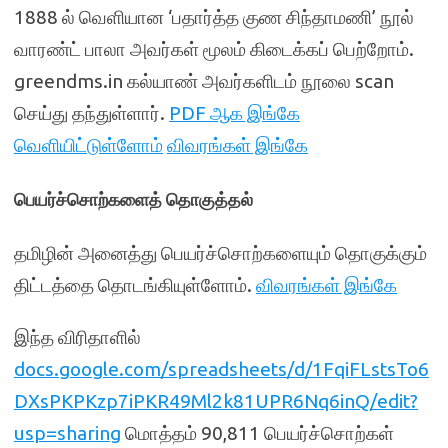
1888 ல் வெளியான ‘பதார்த்த குண சிந்தாமணி’ நூல்
வாரண்ட் பாலா அவர்கள் மூலம் கிடைக்கப் பெற்றோம்.
greendms.in கல்யாண் அவர்களிடம் நூலை scan
செய்து தந்துள்ளார்.
PDF ஆக இங்கே
வெளியிட்டுள்ளோம்
விவரங்கள் இங்கே
பெயர்ச்சொற்களைத் தொகுத்தல்
தமிழின் அனைத்து பெயர்ச்சொற்களையும் தொகுக்கும்
திட்டத்தை தொடங்கியுள்ளோம்.
விவரங்கள் இங்கே
இந்த விரிதாளில்
docs.google.com/spreadsheets/d/1FqiFLstsTo6
DXsPKPKzp7iPKR49Ml2k81UPR6Nq6inQ/edit?
usp=sharing
மொத்தம் 90,811 பெயர்ச்சொற்கள்