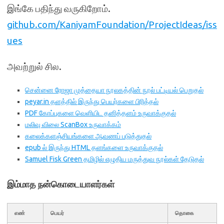
இங்கே பதிந்து வருகிறோம்.
github.com/KaniyamFoundation/ProjectIdeas/iss
ues
அவற்றுல் சில.
சென்னை ரோஜா முத்தையா நூலகத்தின் நூல் பட்டியல் பெறுதல்
peyar.in தளத்தில் இருந்து பெயர்களை பிரித்தல்
PDF கோப்புகளை வெளியிட தனித்தளம் உருவாக்குதல்
மலிவு விலை ScanBox உருவாக்கம்
கலைக்களஞ்சியங்களை ஆவணப் படுத்துதல்
epub ல் இருந்து HTML தளங்களை உருவாக்குதல்
Samuel Fisk Green தமிழில் எழுதிய மருத்துவ நூல்கள் தேடுதல்
இம்மாத நன்கொடையாளர்கள்
எண்
பெயர்
தொகை