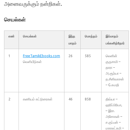
அனைவருக்கும் நன்றிகள்.
செயல்கள்
எண்
செயல்கள்
இந்த
மொத்தம்
இம்மாதம்
மாதம்
பங்களித்தோர்
1
FreeTamikEbooks.com
26
585
லெனின்
வெளியீடுகள்
குருசாமி –
தாரா –
அ.சூர்யா –
த.சீனிவாசன்
– G.சுமதி
2
கணியம் கட்டுரைகள்
46
858
திவ்யா –
ஹரிப்பிரியா,
– இரா.
அசோகன் –
ச.குப்பன் –
மகாலட்சுமி –