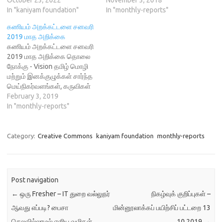
n
d
o
i
d
o
w
n
In "kaniyam foundation"
In "monthly-reports"
o
w
)
d
w
)
o
)
w
கணியம் அறக்கட்டளை சனவரி
)
2019 மாத அறிக்கை
கணியம் அறக்கட்டளை சனவரி
2019 மாத அறிக்கை தொலை
நோக்கு - Vision தமிழ் மொழி
மற்றும் இனக்குழுக்கள் சார்ந்த
மெய்நிகர்வளங்கள், கருவிகள்
மற்றும் அறிவுத்தொகுதிகள்,
February 3, 2019
அனைவருக்கும் கட்டற்ற
In "monthly-reports"
அணுக்கத்தில் கிடைக்கும்
சூழல் பணி இலக்கு - Mission
அறிவியல் மற்றும் சமூகப்
Category:
Creative Commons
kaniyam foundation
monthly-reports
பொருளாதார வளர்ச்சிக்கு ஒப்ப,
தமிழ் மொழியின் பயன்பாடு
வளர்வதை உறுதிப்படுத்துவதும்,
அனைத்து அறிவுத்
Post navigation
தொகுதிகளும், வளங்களும்
←
ஒரு Fresher – IT துறை வல்லுநர்
நிகழ்வுக் குறிப்புகள் –
கட்டற்ற அணுக்கத்தில்
அனைவருக்கும்
ஆவது எப்படி? பைசா
மின்னூலாக்கப் பயிற்சிப் பட்டறை 13
கிடைக்கச்செய்தலும்.
செலவில்லாமல் எளிய வழிகள்
10 2019
→