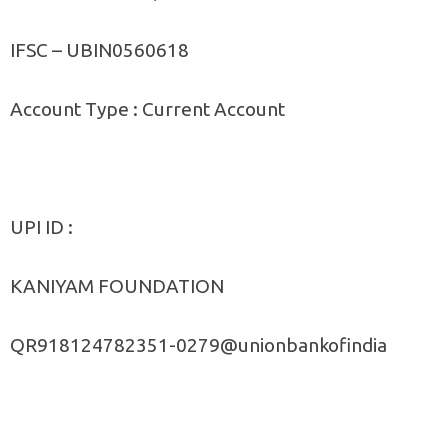
IFSC – UBIN0560618
Account Type : Current Account
UPI ID :
KANIYAM FOUNDATION
QR918124782351-0279@unionbankofindia