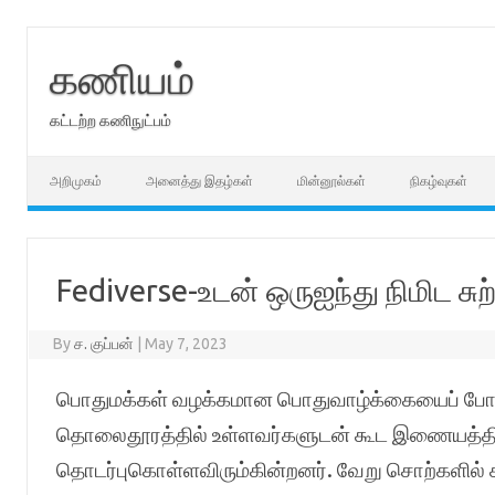
Skip
to
content
கணியம்
கட்டற்ற கணிநுட்பம்
அறிமுகம்
அனைத்து இதழ்கள்
மின்னூல்கள்
நிகழ்வுகள்
Fediverse-உடன் ஒருஐந்து நிமிட சு
By
ச. குப்பன்
|
May 7, 2023
பொதுமக்கள் வழக்கமான பொதுவாழ்க்கையைப் போன்
தொலைதூரத்தில் உள்ளவர்களுடன் கூட இணையத்தி
தொடர்புகொள்ளவிரும்கின்றனர். வேறு சொற்களில் க