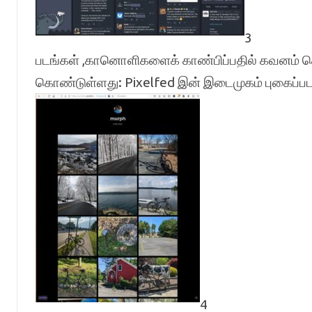
3
படங்கள் ,கானொளிகளைக் காண்பிப்பதில் கவனம் ச
கொண்டுள்ளது: Pixelfed இன் இடைமுகம் புகைப்ப
4