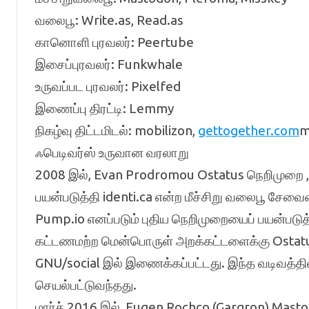
வலைபூ: Write.as, Read.as
கானொளி புரவலர்: Peertube
இசைப்புரவலர்: Funkwhale
உருவப்பட புரவலர்: Pixelfed
இணைப்பு திரட்டி: Lemmy
நிகழ்வு திட்டமிடல்: mobilizon,
gettogether.com
m
ஃபெடிவர்ஸ் உருவான வரலாறு
2008 இல், Evan Prodromou Ostatus நெறிமுறை 
பயன்படுத்தி identi.ca என்ற மீச்சிறு வலைபூ சேவை
Pump.io எனப்படும் புதிய நெறிமுறையைப் பயன்படு
கட்டணமற்ற மென்பொருள் அறக்கட்டளைக்கு Ostatu
GNU/social இல் இணைக்கப்பட்டது. இந்த வடிவத்தி
செயல்பட்டுவந்தது.
மார்ச் 2016 இல், Eugen Rochco (Gargron) Masto