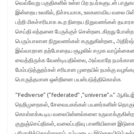
வெவ்வேறு பகுதிகளில் உள்ள பிற நபர்களுடன் பாதுகா
இன்றைய உலகில், நிச்சயமாக, உலகளாவிய வலை பின்
பற்றி மிகச்சரியாக கூற நிறைய நிறுவனங்கள் தயாரக
செய்தி எத்தனை பேருக்குச் சென்றடைகிறது போன்ற 
பெரும்பாலான நிறுவனங்கள் கருதுகின்றன., அதிர்ஷ
இவ்வாறான தற்போதைய சூழலில் சமூக வாழ்க்கையை ய
வைத்திருக்க வேண்டியதில்லை, அவ்வாறே நமக்கான
மேம்படுத்துநர்கள் சரியான முறையில் நமக்கு வழங்
பொருத்தமான ஒன்றினை பயன்படுத்திகொள்க
“Fediverse” (“federated” ,”universe”ஃ” ஆக
நெறிமுறைகள், சேவையகங்கள் பயனர்களின் தொகுப்
கொள்ளக்கூடிய வலைபின்னல்களை உருவாக்குகின்ற
குறுஞ்செய்திகள், வலைப்பதிவு பாணியிலான இட
பரிமாறிக்கொள்ளலாம். நம்முடைய இடுகையிடும் உள்