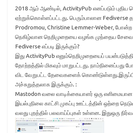
2018 ஆம் ஆண்டில், ActivityPub எனப்படும் புதிய
ஏற்றுக்கொள்ளப்பட்டது. பெரும்பாலான Fedivers
Prodromou, Christine Lemmer-Weber, போன்ற பலர
நெகிழ்வான நெறிமுறையை வழங்க முந்தைய சேவைகள
Fediverse எப்படி இருக்கும்?
இது ActivityPub எனும்நெறிமுறையைப் பயன்படுத்தி எ
தோற்றத்தில் மிகவும் மாறுபட்டது. நாம்நினைப்பத
விட வேறுபட்ட தேவைகளைக் கொண்டுள்ளது.இருப்பி
அச்சுறுத்தலாக இருக்கும். :
Mastodon வலை வாடிக்கையாளர் ஒரு எளிமையான பார்
இயல்புநிலை காட்சி முகப்பு ஊட்டத்தின் ஒற்றை நெ
வலது புறத்தில் பலவாய்ப்புகள் உள்ளன. இதுஒரு நிர்