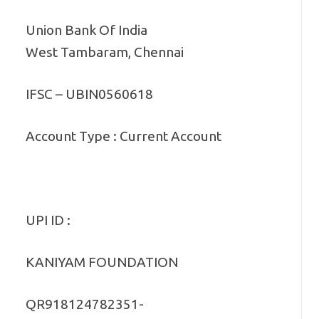
Union Bank Of India
West Tambaram, Chennai
IFSC – UBIN0560618
Account Type : Current Account
UPI ID :
KANIYAM FOUNDATION
QR918124782351-