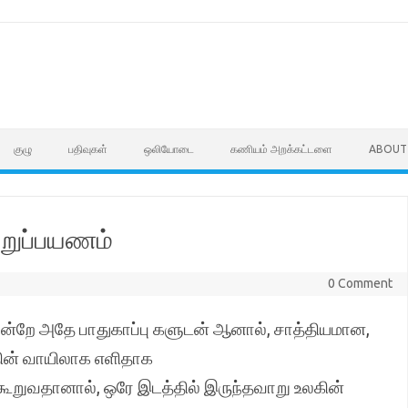
குழு
பதிவுகள்
ஒலியோடை
கணியம் அறக்கட்டளை
ABOUT
ற்றுப்பயணம்
0 Comment
றே அதே பாதுகாப்பு களுடன் ஆனால், சாத்தியமான,
ன் வாயிலாக எளிதாக
ூறுவதானால், ஒரே இடத்தில் இருந்தவாறு உலகின்