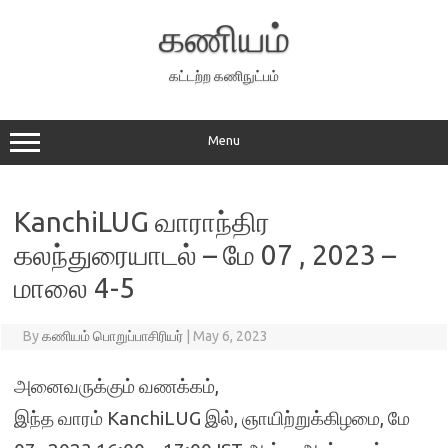
Skip
to
கணியம்
content
கட்டற்ற கணிநுட்பம்
Menu
KanchiLUG வாராந்திர
கலந்துரையாடல் – மே 07 , 2023 –
மாலை 4-5
By
கணியம் பொறுப்பாசிரியர்
|
May 6, 2023
அனைவருக்கும் வணக்கம்,
இந்த வாரம் KanchiLUG இல், ஞாயிற்றுக்கிழமை, மே