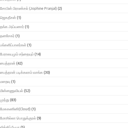
சோபின் பிராண்சல் (Jophine Pranjal)
(2)
ஜெகதீசன்
(1)
தங்க அய்யனார்
(1)
தனசேகர்
(1)
பங்களிப்பாளர்கள்
(1)
பேராலயமும் சந்தையும்
(14)
பைத்தான்
(42)
பைத்தான் படிக்கலாம் வாங்க
(30)
மறைவு
(1)
மின்னணுவியல்
(52)
முத்து
(83)
மேககணினி(Cloud)
(1)
மோசில்லா பொதுக்குரல்
(9)
விக்கிப்பீடியா
(5)