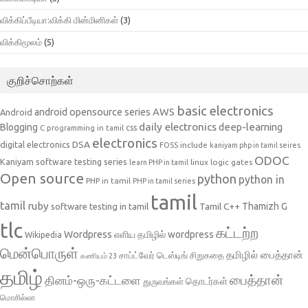
விக்கிப்பீடியா:விக்கி மின்மினிகள்
(3)
விக்கிமூலம்
(5)
குறிச்சொற்கள்
basic electronics
AWS
android opensource series
Android
daily electronics
deep-learning
Blogging
css
C programming in tamil
electronics
DSA
digital electronics
include
FOSS
kaniyam php in tamil seires
ODOC
Kaniyam software testing series
linux
logic gates
learn PHP in tamil
Open source
python
python in
PHP in tamil
PHP in tamil series
tamil
tamil
ruby
Tamil C++
Thamizh G
software testing in tamil
tlc
கட்டற்ற
Wordpress
எளிய தமிழில் wordpress
Wikipedia
மென்பொருள்
தமிழில் பைத்தான்
சாப்ட்வேர் டெஸ்டிங்
சிறுகதை
கணியம் 23
தமிழ்
பைத்தான்
தினம்-ஒரு-கட்டளை
தொடர்கள்
துருவங்கள்
மொசில்லா