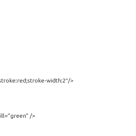
stroke:red;stroke-width:2″/>
ill=”green” />