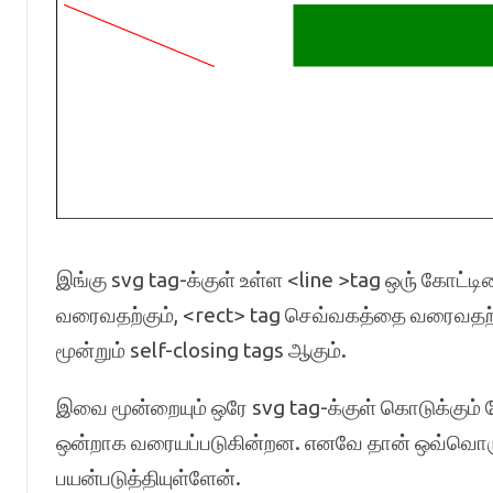
இங்கு svg tag-க்குள் உள்ள <line >tag ஒரு் கோட்
வரைவதற்கும், <rect> tag செவ்வகத்தை வரைவதற்
மூன்றும் self-closing tags ஆகும்.
இவை மூன்றையும் ஒரே svg tag-க்குள் கொடுக்கும்
ஒன்றாக வரையப்படுகின்றன. எனவே தான் ஒவ்வொரு 
பயன்படுத்தியுள்ளேன்.