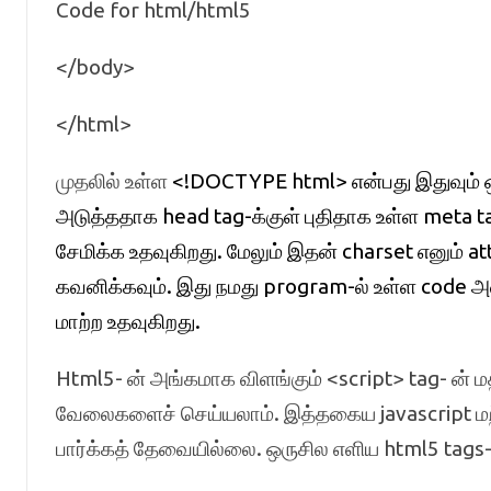
Code for html/html5
</body>
</html>
முதலில் உள்ள
<!DOCTYPE html> என்பது இதுவும் ஒ
அடுத்ததாக head tag-க்குள் புதிதாக உள்ள met
சேமிக்க உதவுகிறது. மேலும் இதன் charset எனும் at
கவனிக்கவும். இது நமது program-ல் உள்ள code 
மாற்ற உதவுகிறது.
Html5- ன் அங்கமாக விளங்கும் <script> tag- ன் மதி
வேலைகளைச் செய்யலாம். இத்தகைய javascript மற்று
பார்க்கத் தேவையில்லை. ஒருசில எளிய html5 tags-ஐப்