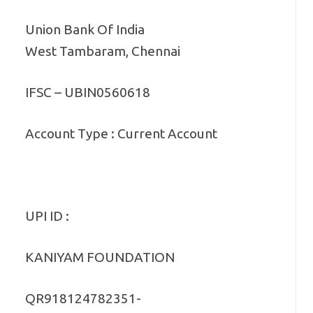
Union Bank Of India
West Tambaram, Chennai
IFSC – UBIN0560618
Account Type : Current Account
UPI ID :
KANIYAM FOUNDATION
QR918124782351-