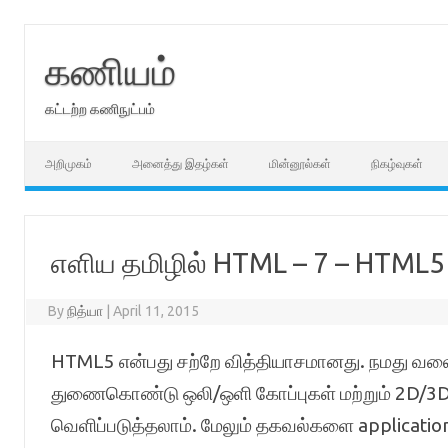
Skip
to
content
கணியம்
கட்டற்ற கணிநுட்பம்
அறிமுகம்
அனைத்து இதழ்கள்
மின்னூல்கள்
நிகழ்வுகள்
எளிய தமிழில் HTML – 7 – HTML5
By
நித்யா
|
April 11, 2015
HTML5 என்பது சற்றே வித்தியாசமானது. நமது வலைத்
துணைகொண்டு ஒலி/ஒளி கோப்புகள் மற்றும் 2D/3
வெளிப்படுத்தலாம். மேலும் தகவல்களை application-ல