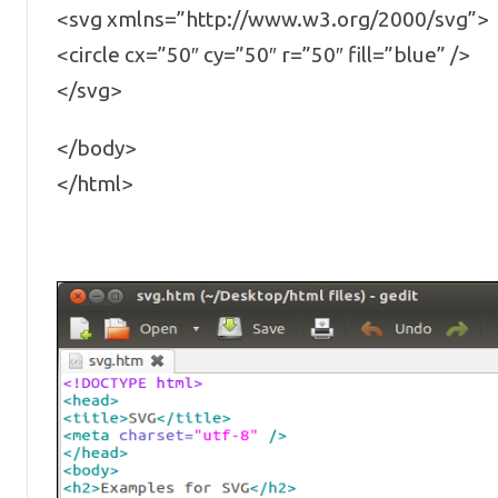
<svg xmlns=”http://www.w3.org/2000/svg”>
<circle cx=”50″ cy=”50″ r=”50″ fill=”blue” />
</svg>
</body>
</html>