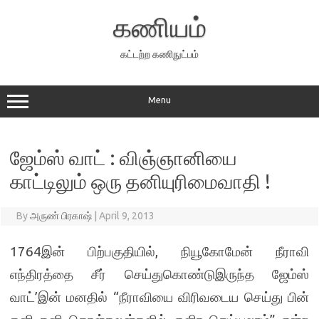
Skip
to
கணியம்
content
கட்டற்ற கணிநுட்பம்
Menu
ஜேம்ஸ் வாட் : விஞ்ஞானியை
காட்டிலும் ஒரு தனியுரிமைவாதி !
By
அருண் பிரகாஷ்
|
April 9, 2013
1764இன் பிற்பகுதியில், நியூகோமேன் நீராவி
எந்திரத்தை சீர் செய்துகொண்டுஇருந்த ஜேம்ஸ்
வாட்’இன் மனதில் “நீராவியை விரிவடைய செய்து பின்