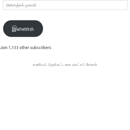
மின்னஞ்சல்
முகவரி
இணைக
Join 1,133 other subscribers
கணியம் அறக்கட்டளை வாட்சப் சேனல்