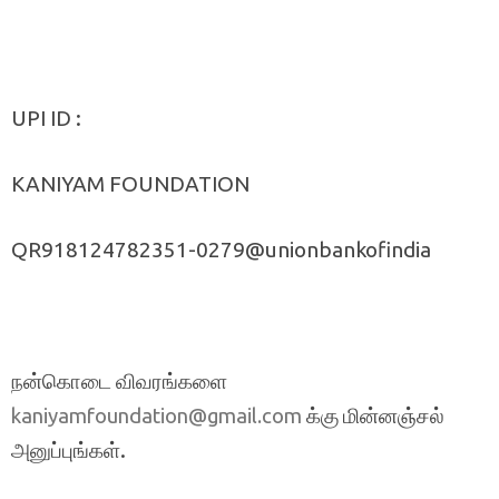
UPI ID :
KANIYAM FOUNDATION
QR918124782351-0279@unionbankofindia
நன்கொடை விவரங்களை
க்கு மின்னஞ்சல்
kaniyamfoundation@gmail.com
அனுப்புங்கள்.