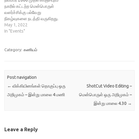
நவம்பர் 2006 முதல் காஞ்சிபுரம்
அறிமுகம் - ஜெய் வரதராஜன்,
அறிமுகம் - ஜெய் வரதராஜன்,
நகரில் கட்டற்ற மென்பொருள்
கனடா Ansible…
கனடா Ansible…
வளர்ச்சிக்கு பல்வேறு
நிகழ்வுகளை நடத்தி வருகிறது.
இன்று மாலை காஞ்சி லினக்சு
May 1, 2022
பயனர் குழுவின் இணைய வழி
In "Events"
சந்திப்பு ஜிட்சி மென்பொருள்
வழியே நடைபெறுகிறது.
நிகழ்வு இணைப்பு -
Category:
கணியம்
https://meet.jit.si/KanchiLug
ஜிட்சி செயலி அல்லது Browser
வழியே மேல் உள்ள இணைப்பு
மூலம் இணையலாம். நேரம் - மே
Post navigation
1 2022…
←
விக்கியினங்கள் தொகுப்பு ஒரு
ShotCut Video Editing –
அறிமுகம் – இன்று மாலை 4 மணி
மென்பொருள் ஒரு அறிமுகம் –
இன்று மாலை 4.30
→
Leave a Reply