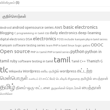
விக்கிமூலம்
(5)
குறிச்சொற்கள்
basic electronics
AWS
android opensource series
Android
daily electronics
deep-learning
Blogging
css
C programming in tamil
electronics
DSA
digital electronics
include
FOSS
kaniyam php in tamil seires
ODOC
Kaniyam software testing series
linux
logic gates
learn PHP in tamil
Open source
python
python in
PHP in tamil
PHP in tamil series
tamil
tamil
ruby
Tamil C++
Thamizh G
software testing in tamil
tlc
கட்டற்ற
Wordpress
எளிய தமிழில் wordpress
Wikipedia
மென்பொருள்
தமிழில் பைத்தான்
சாப்ட்வேர் டெஸ்டிங்
சிறுகதை
கணியம் 23
தமிழ்
பைத்தான்
தினம்-ஒரு-கட்டளை
தொடர்கள்
துருவங்கள்
மொசில்லா