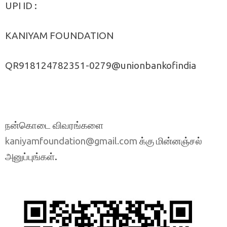
UPI ID :
KANIYAM FOUNDATION
QR918124782351-0279@unionbankofindia
நன்கொடை விவரங்களை
க்கு மின்னஞ்சல்
kaniyamfoundation@gmail.com
அனுப்புங்கள்.