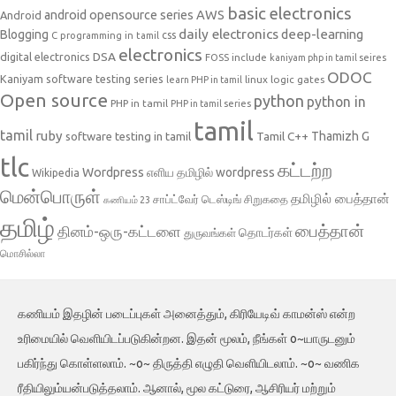
basic electronics
AWS
android opensource series
Android
daily electronics
deep-learning
Blogging
css
C programming in tamil
electronics
DSA
digital electronics
include
FOSS
kaniyam php in tamil seires
ODOC
Kaniyam software testing series
linux
logic gates
learn PHP in tamil
Open source
python
python in
PHP in tamil
PHP in tamil series
tamil
tamil
ruby
Tamil C++
Thamizh G
software testing in tamil
tlc
கட்டற்ற
Wordpress
எளிய தமிழில் wordpress
Wikipedia
மென்பொருள்
தமிழில் பைத்தான்
சாப்ட்வேர் டெஸ்டிங்
சிறுகதை
கணியம் 23
தமிழ்
பைத்தான்
தினம்-ஒரு-கட்டளை
தொடர்கள்
துருவங்கள்
மொசில்லா
கணியம் இதழின் படைப்புகள் அனைத்தும், கிரியேடிவ் காமன்ஸ் என்ற
உரிமையில் வெளியிடப்படுகின்றன. இதன் மூலம், நீங்கள் o~யாருடனும்
பகிர்ந்து கொள்ளலாம். ~o~ திருத்தி எழுதி வெளியிடலாம். ~o~ வணிக
ரீதியிலும்யன்படுத்தலாம். ஆனால், மூல கட்டுரை, ஆசிரியர் மற்றும்