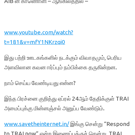
AIB ன் காணொளி – ஆங்கிலத்தில் –
www.youtube.com/watch?
t=181&v=mfY1NKrzqi0
இது பற்றி ஊடகங்களில் நடக்கும் விவாதமும், பெரிய
அளவிலான கவன ஈர்ப்பும் நம்பிக்கை தருகின்றன.
நாம் செய்ய வேண்டியது என்ன?
இந்த பிரச்னை குறித்து ஏப்ரல் 24ஆம் தேதிக்குள் TRAI
அமைப்புக்கு மின்னஞ்சல் அனுப்ப வேண்டும்.
www.savetheinternet.in/
இங்கு சென்று “Respond
to TRAI now” என்ற இணைப்புக்குச் சென்று, TRAI