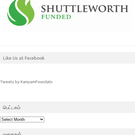
Like Us at Facebook
Tweets by KaniyamFoundatn
பெட்டகம்
பெட்டகம்
வகைகள்