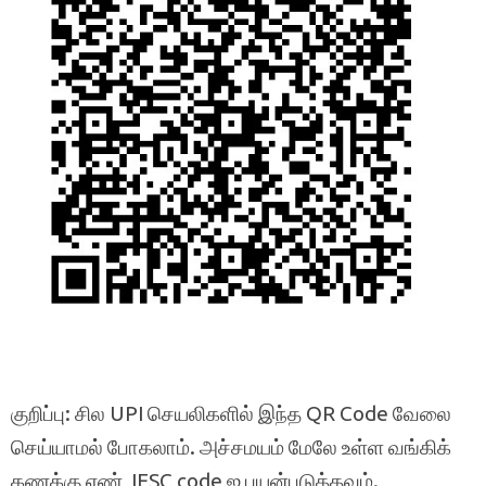
குறிப்பு: சில UPI செயலிகளில் இந்த QR Code வேலை
செய்யாமல் போகலாம். அச்சமயம் மேலே உள்ள வங்கிக்
கணக்கு எண், IFSC code ஐ பயன்படுத்தவும்.