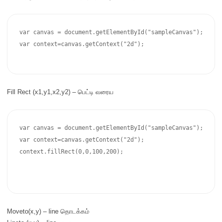
var canvas = document.getElementById("sampleCanvas");

var context=canvas.getContext("2d");

Fill Rect (x1,y1,x2,y2) –
பெட்டி வரைய
var canvas = document.getElementById("sampleCanvas");

var context=canvas.getContext("2d");

context.fillRect(0,0,100,200);

Moveto(x,y) – line தொடக்கம்