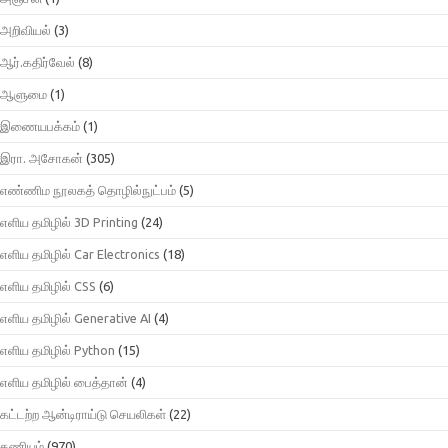
அறிவியல்
(3)
ஆர்.கதிர்வேல்
(8)
ஆளுமை
(1)
இணையபக்கம்
(1)
இரா. அசோகன்
(305)
எண்ணிம நூலகத் தொழில்நுட்பம்
(5)
எளிய தமிழில் 3D Printing
(24)
எளிய தமிழில் Car Electronics
(18)
எளிய தமிழில் CSS
(6)
எளிய தமிழில் Generative AI
(4)
எளிய தமிழில் Python
(15)
எளிய தமிழில் பைத்தான்
(4)
கட்டற்ற ஆன்டிராய்டு செயலிகள்
(22)
கணியம்
(970)