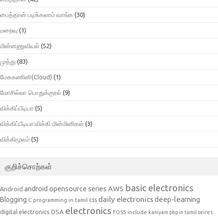
பைத்தான் படிக்கலாம் வாங்க
(30)
மறைவு
(1)
மின்னணுவியல்
(52)
முத்து
(83)
மேககணினி(Cloud)
(1)
மோசில்லா பொதுக்குரல்
(9)
விக்கிப்பீடியா
(5)
விக்கிப்பீடியா:விக்கி மின்மினிகள்
(3)
விக்கிமூலம்
(5)
குறிச்சொற்கள்
basic electronics
AWS
android opensource series
Android
daily electronics
deep-learning
Blogging
css
C programming in tamil
electronics
DSA
digital electronics
include
FOSS
kaniyam php in tamil seires