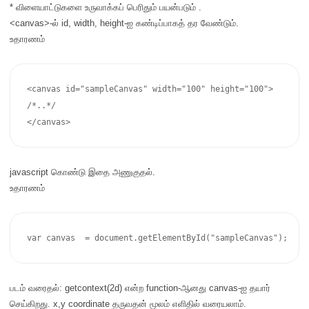
* விளையாட்டுகளை உருவாக்கப் பெரிதும் பயன்படும் .
<canvas>-ல் id, width, height-ஐ கண்டிப்பாகத் தர வேண்டும்.
உதாரணம்
<canvas id="sampleCanvas" width="100" height="100">

/*..*/

</canvas>
javascript கொண்டு இதை அணுகுதல்.
உதாரணம்
படம் வரைதல்: getcontext(2d) என்ற function-ஆனது canvas-ஐ தயார்
செய்கிறது. x,y coordinate தருவதன் மூலம் எளிதில் வரையலாம்.