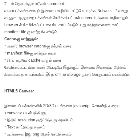
# – ல் தொடங்கும் வரிகள் comment.
எல்லா பக்கங்களையும் இணைய வழியில் மட்டுமே பார்க்க Network : * என்று
எழுதுக. ஒருமுறை பக்கங்கள் சேமிக்கப்பட்டால் server-ல் அவை மாறினாலும்
browser-ல் சேமிக்கப்பட்டவையே காட்டப்படும். புது மாற்றங்களைக் காட்ட
manifest file-ஐ மாற்ற வேண்டும். .
Cache-ஐ மாற்றுதல்:
* பயனர் browser catche-ஐ நீக்கும் வரை
* manifest file-ஐ மாற்றும்
வரை
* நிரல் வழியே catche மாறும் வரை
சேமிக்கப்பட்ட விவரங்கள் அப்படியே இருக்கும். இணைய இணைப்பு அதிகம்
கிடைக்காத காலங்களில் இந்த offline storage முறை வெகுவாகப் பயன்படும்.
HTML5 Canvas:
இணையப் பக்கங்களில் 2D/3D படங்களை javascript கொண்டு வரைய
<canvas> பயன்படுகிறது.
* இதில் resolution குறிப்பிடுவது அவசியம்.
* Text காட்டுவது கடினம்
* படங்களை jpg, png ஆகச் சேமிக்கலாம்.