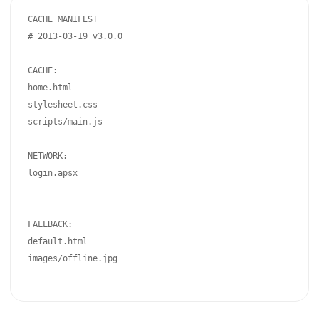
CACHE MANIFEST

# 2013-03-19 v3.0.0

CACHE:

home.html

stylesheet.css

scripts/main.js

NETWORK:

login.apsx

FALLBACK:

default.html

images/offline.jpg
