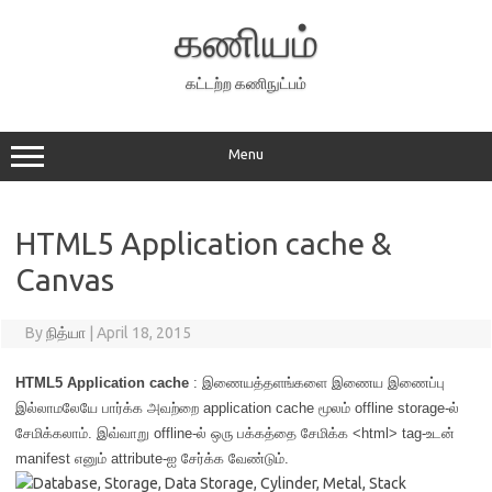
Skip
to
கணியம்
content
கட்டற்ற கணிநுட்பம்
Menu
HTML5 Application cache &
Canvas
By
நித்யா
|
April 18, 2015
HTML5 Application cache
: இணையத்தளங்களை இணைய இணைப்பு
இல்லாமலேயே பார்க்க அவற்றை application cache மூலம் offline storage-ல்
சேமிக்கலாம். இவ்வாறு offline-ல் ஒரு பக்கத்தை சேமிக்க <html> tag-உடன்
manifest எனும் attribute-ஐ சேர்க்க வேண்டும்.