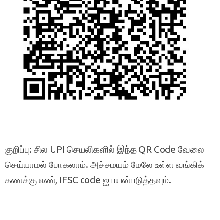
குறிப்பு: சில UPI செயலிகளில் இந்த QR Code வேலை
செய்யாமல் போகலாம். அச்சமயம் மேலே உள்ள வங்கிக்
கணக்கு எண், IFSC code ஐ பயன்படுத்தவும்.