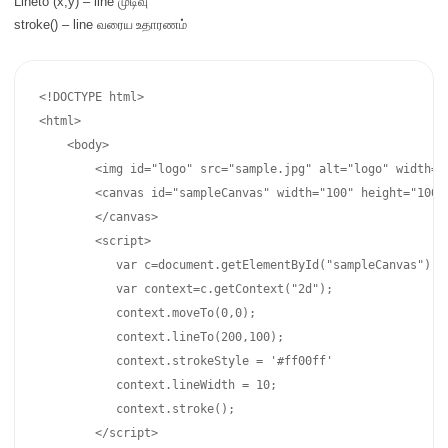
Lineto (x,y) – line முடிவு
stroke() – line வரைய
உதாரணம்
<!DOCTYPE html>

<html>

    <body>

        <img id="logo" src="sample.jpg" alt="logo" width="2
        <canvas id="sampleCanvas" width="100" height="100" 
        </canvas>

        <script>

           var c=document.getElementById("sampleCanvas");

           var context=c.getContext("2d");

           context.moveTo(0,0);

           context.lineTo(200,100);

           context.strokeStyle = '#ff00ff'

           context.lineWidth = 10;

           context.stroke();      

        </script>
