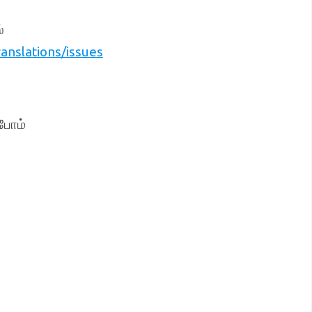
்
nslations/issues
்போம்