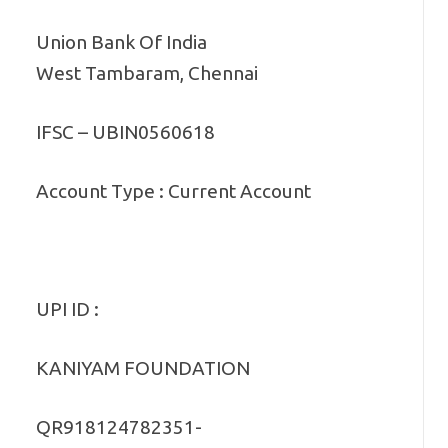
Union Bank Of India
West Tambaram, Chennai
IFSC – UBIN0560618
Account Type : Current Account
UPI ID :
KANIYAM FOUNDATION
QR918124782351-