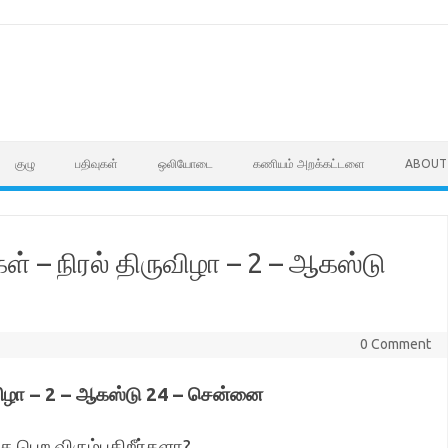
குழு
பதிவுகள்
ஒலியோடை
கணியம் அறக்கட்டளை
ABOUT
் – நிரல் திருவிழா – 2 – ஆகஸ்டு
0 Comment
ுவிழா – 2 – ஆகஸ்டு 24 – சென்னை
ு பெற விரும்புகிறீர்களா?