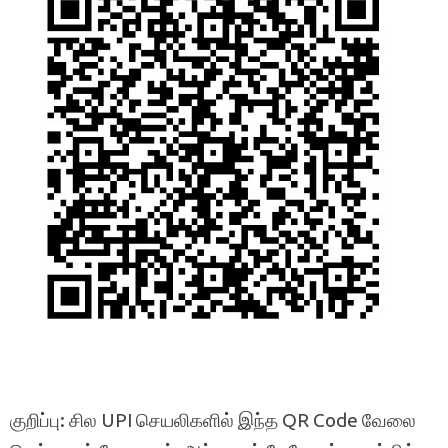
குறிப்பு: சில UPI செயலிகளில் இந்த QR Code வேலை