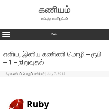
Skip
to
கணியம்
content
கட்டற்ற கணிநுட்பம்
Menu
எளிய, இனிய கணிணி மொழி – ரூபி
– 1 – நிறுவுதல்
By
கணியம் பொறுப்பாசிரியர்
|
July 7, 2015