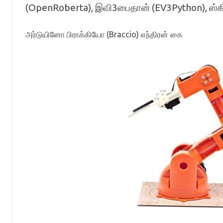
(OpenRoberta), இவி3பைதான் (EV3Python), ஸ்கிரா
அர்டுயினோ பிராக்கியோ (Braccio) எந்திரன் கை