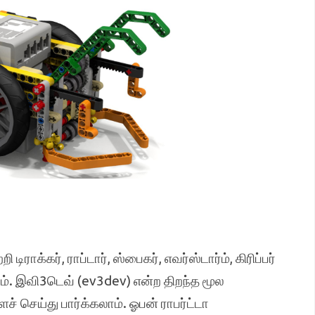
ராக்கர், ராப்டார், ஸ்பைகர், எவர்ஸ்டார்ம், கிரிப்பர்
். இவி3டெவ் (ev3dev) என்ற திறந்த மூல
் செய்து பார்க்கலாம். ஓபன் ராபர்ட்டா