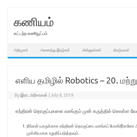
Skip
to
content
கணியம்
கட்டற்ற கணிநுட்பம்
அறிமுகம்
அனைத்து இதழ்கள்
மின்னூல்கள்
நிகழ்வுகள்
எளிய தமிழில் Robotics – 20. மற்று
By
இரா. அசோகன்
|
July 8, 2019
எந்திரன் தொகுப்புகளை வாங்கும் முன் கருத்தில் கொள்ள 
நீங்கள் யாருக்காக எந்திரன் தொகுப்பை வாங்கப் போகிறீர்களோ 
முக்கியமாக உறுதிப்படுத்தவும்.