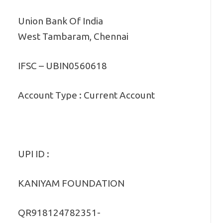
Union Bank Of India
West Tambaram, Chennai
IFSC – UBIN0560618
Account Type : Current Account
UPI ID :
KANIYAM FOUNDATION
QR918124782351-