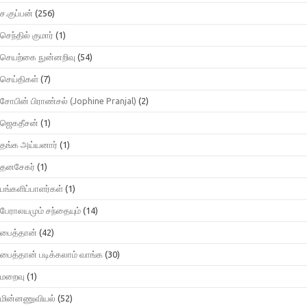
ச.குப்பன்
(256)
செந்தில் குமார்
(1)
செயற்கை நுன்னறிவு
(54)
செய்திகள்
(7)
சோபின் பிராண்சல் (Jophine Pranjal)
(2)
ஜெகதீசன்
(1)
தங்க அய்யனார்
(1)
தனசேகர்
(1)
பங்களிப்பாளர்கள்
(1)
பேராலயமும் சந்தையும்
(14)
பைத்தான்
(42)
பைத்தான் படிக்கலாம் வாங்க
(30)
மறைவு
(1)
மின்னணுவியல்
(52)