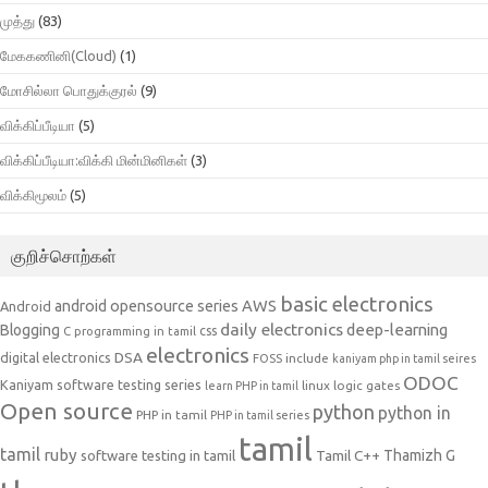
முத்து
(83)
மேககணினி(Cloud)
(1)
மோசில்லா பொதுக்குரல்
(9)
விக்கிப்பீடியா
(5)
விக்கிப்பீடியா:விக்கி மின்மினிகள்
(3)
விக்கிமூலம்
(5)
குறிச்சொற்கள்
basic electronics
AWS
android opensource series
Android
daily electronics
deep-learning
Blogging
css
C programming in tamil
electronics
DSA
digital electronics
include
FOSS
kaniyam php in tamil seires
ODOC
Kaniyam software testing series
linux
logic gates
learn PHP in tamil
Open source
python
python in
PHP in tamil
PHP in tamil series
tamil
tamil
ruby
Tamil C++
Thamizh G
software testing in tamil