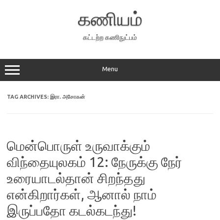
Skip
to
கணியம்
content
கட்டற்ற கணிநுட்பம்
Menu
TAG ARCHIVES:
இரா. அசோகன்
மென்பொருள் உருவாக்கும்
விந்தையுலகம் 12: நேருக்கு நேர்
உரையாடல்தான் சிறந்தது
என்கிறார்கள், ஆனால் நாம்
இருப்பதோ கடல்கடந்து!