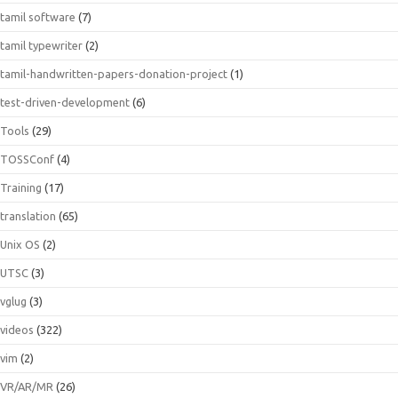
tamil software
(7)
tamil typewriter
(2)
tamil-handwritten-papers-donation-project
(1)
test-driven-development
(6)
Tools
(29)
TOSSConf
(4)
Training
(17)
translation
(65)
Unix OS
(2)
UTSC
(3)
vglug
(3)
videos
(322)
vim
(2)
VR/AR/MR
(26)