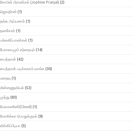
சோபின் பிராண்சல் (Jophine Pranjal)
(2)
ஜெகதீசன்
(1)
தங்க அய்யனார்
(1)
தனசேகர்
(1)
பங்களிப்பாளர்கள்
(1)
பேராலயமும் சந்தையும்
(14)
பைத்தான்
(42)
பைத்தான் படிக்கலாம் வாங்க
(30)
மறைவு
(1)
மின்னணுவியல்
(52)
முத்து
(83)
மேககணினி(Cloud)
(1)
மோசில்லா பொதுக்குரல்
(9)
விக்கிப்பீடியா
(5)