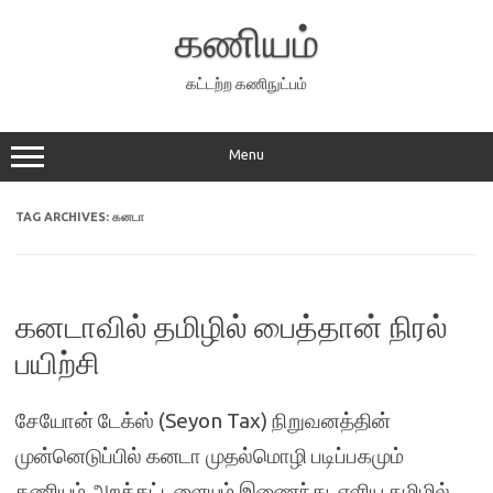
Skip
to
கணியம்
content
கட்டற்ற கணிநுட்பம்
Menu
TAG ARCHIVES:
கனடா
கனடாவில் தமிழில் பைத்தான் நிரல்
பயிற்சி
சேயோன் டேக்ஸ் (Seyon Tax) நிறுவனத்தின்
முன்னெடுப்பில் கனடா முதல்மொழி படிப்பகமும்
கணியம் அறக்கட்டளையும் இணைந்து எளிய தமிழில்