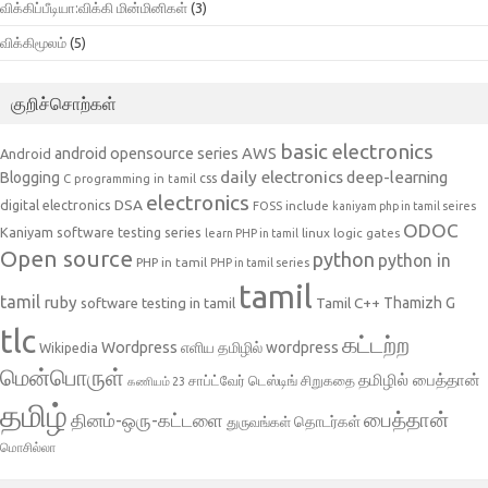
விக்கிப்பீடியா:விக்கி மின்மினிகள்
(3)
விக்கிமூலம்
(5)
குறிச்சொற்கள்
basic electronics
AWS
android opensource series
Android
daily electronics
deep-learning
Blogging
css
C programming in tamil
electronics
DSA
digital electronics
include
FOSS
kaniyam php in tamil seires
ODOC
Kaniyam software testing series
linux
logic gates
learn PHP in tamil
Open source
python
python in
PHP in tamil
PHP in tamil series
tamil
tamil
ruby
Tamil C++
Thamizh G
software testing in tamil
tlc
கட்டற்ற
Wordpress
எளிய தமிழில் wordpress
Wikipedia
மென்பொருள்
தமிழில் பைத்தான்
சாப்ட்வேர் டெஸ்டிங்
சிறுகதை
கணியம் 23
தமிழ்
பைத்தான்
தினம்-ஒரு-கட்டளை
தொடர்கள்
துருவங்கள்
மொசில்லா