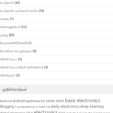
பைத்தான்
(42)
பைத்தான் படிக்கலாம் வாங்க
(30)
மறைவு
(1)
மின்னணுவியல்
(52)
முத்து
(83)
மேககணினி(Cloud)
(1)
மோசில்லா பொதுக்குரல்
(9)
விக்கிப்பீடியா
(5)
விக்கிப்பீடியா:விக்கி மின்மினிகள்
(3)
விக்கிமூலம்
(5)
குறிச்சொற்கள்
basic electronics
AWS
android opensource series
Android
daily electronics
deep-learning
Blogging
css
C programming in tamil
electronics
DSA
digital electronics
include
FOSS
kaniyam php in tamil seires