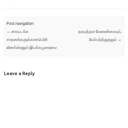
Post navigation
←
கையடக்க
தரவுத்தள மேலாண்மையும்,
சாதனங்களுக்கானபெர்ரி
மேம்படுத்துதலும்
→
லினக்ஸ்எனும் இயக்கமுறைமை
Leave a Reply