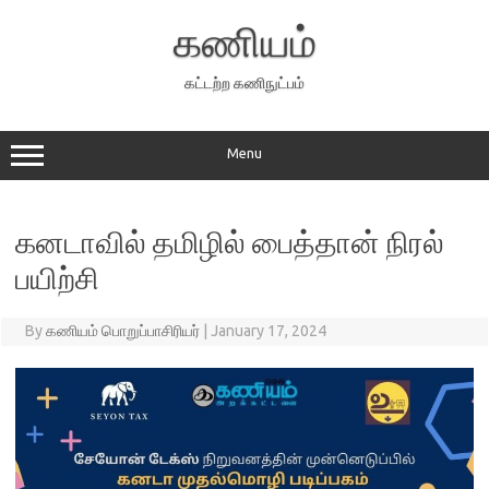
Skip
to
கணியம்
content
கட்டற்ற கணிநுட்பம்
Menu
கனடாவில் தமிழில் பைத்தான் நிரல்
பயிற்சி
By
கணியம் பொறுப்பாசிரியர்
|
January 17, 2024