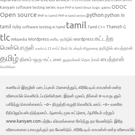
ODOC
Kaniyam software testing series
linux
logic gates
learn PHP in tamil
Open source
python
python in
PHP in tamil
PHP in tamil series
tamil
tamil
ruby
Tamil C++
Thamizh G
software testing in tamil
tlc
கட்டற்ற
Wordpress
எளிய தமிழில் wordpress
Wikipedia
மென்பொருள்
தமிழில் பைத்தான்
சாப்ட்வேர் டெஸ்டிங்
சிறுகதை
கணியம் 23
தமிழ்
பைத்தான்
தினம்-ஒரு-கட்டளை
தொடர்கள்
துருவங்கள்
மொசில்லா
கணியம் இதழின் படைப்புகள் அனைத்தும், கிரியேடிவ் காமன்ஸ் என்ற
உரிமையில் வெளியிடப்படுகின்றன. இதன் மூலம், நீங்கள் o~யாருடனும்
பகிர்ந்து கொள்ளலாம். ~o~ திருத்தி எழுதி வெளியிடலாம். ~o~ வணிக
ரீதியிலும்யன்படுத்தலாம். ஆனால், மூல கட்டுரை, ஆசிரியர் மற்றும்
www.kaniyam.com பற்றிய விவரங்களை சேர்த்து தர வேண்டும். இதே
உரிமைகளை யாவருக்கும் தர வேண்டும். கிரியேடிவ் காமன்ஸ் என்ற உரிமையில்