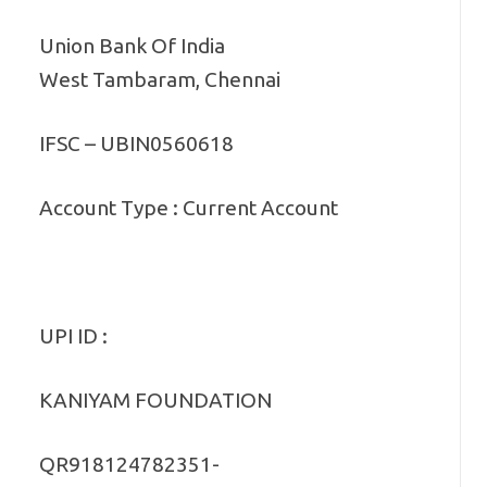
Union Bank Of India
West Tambaram, Chennai
IFSC – UBIN0560618
Account Type : Current Account
UPI ID :
KANIYAM FOUNDATION
QR918124782351-