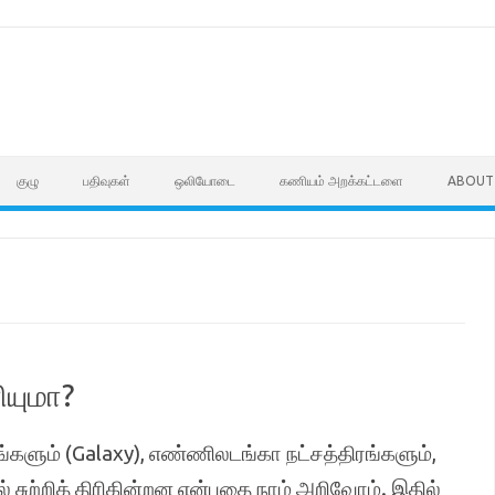
குழு
பதிவுகள்
ஒலியோடை
கணியம் அறக்கட்டளை
ABOUT
ியுமா?
்களும் (Galaxy), எண்ணிலடங்கா நட்சத்திரங்களும்,
சுற்றித் திரிகின்றன என்பதை நாம் அறிவோம். இதில்