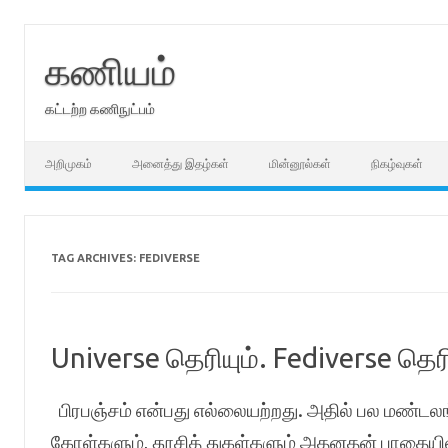
Skip
to
content
கணியம்
கட்டற்ற கணிநுட்பம்
அறிமுகம்
அனைத்து இதழ்கள்
மின்னூல்கள்
நிகழ்வுகள்
TAG ARCHIVES:
FEDIVERSE
Universe தெரியும். Fediverse தெர
பிரபஞ்சம் என்பது எல்லையற்றது. அதில் பல மண்டலங
கோள்களும், தூசித் துகள்களும் அதனதன் பாதையில் 