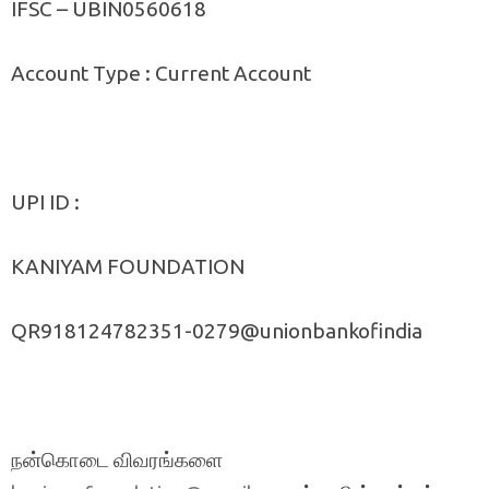
IFSC – UBIN0560618
Account Type : Current Account
UPI ID :
KANIYAM FOUNDATION
QR918124782351-0279@unionbankofindia
நன்கொடை விவரங்களை