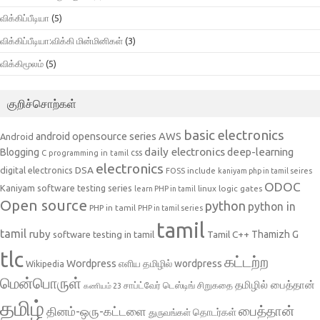
விக்கிப்பீடியா
(5)
விக்கிப்பீடியா:விக்கி மின்மினிகள்
(3)
விக்கிமூலம்
(5)
குறிச்சொற்கள்
basic electronics
AWS
android opensource series
Android
daily electronics
deep-learning
Blogging
css
C programming in tamil
electronics
DSA
digital electronics
include
FOSS
kaniyam php in tamil seires
ODOC
Kaniyam software testing series
linux
logic gates
learn PHP in tamil
Open source
python
python in
PHP in tamil
PHP in tamil series
tamil
tamil
ruby
Tamil C++
Thamizh G
software testing in tamil
tlc
கட்டற்ற
Wordpress
எளிய தமிழில் wordpress
Wikipedia
மென்பொருள்
தமிழில் பைத்தான்
சாப்ட்வேர் டெஸ்டிங்
சிறுகதை
கணியம் 23
தமிழ்
பைத்தான்
தினம்-ஒரு-கட்டளை
தொடர்கள்
துருவங்கள்