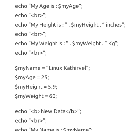
echo “My Age is : $myAge”;
echo “<br>”;
echo “My Height is : ” . $myHeight . ” inches”;
echo “<br>”;
echo “My Weight is : ” . $myWeight . ” Kg”;
echo “<br>”;
$myName = “Linux Kathirvel”;
$myAge = 25;
$myHeight = 5.9;
$myWeight = 60;
echo “<b>New Data</b>”;
echo “<br>”;
echo “My Name is : $myName”;