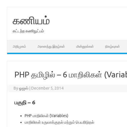
Skip
to
content
கணியம்
கட்டற்ற கணிநுட்பம்
அறிமுகம்
அனைத்து இதழ்கள்
மின்னூல்கள்
நிகழ்வுகள்
PHP தமிழில் – 6 மாறிலிகள் (Varia
By
ஓஜஸ்
|
December 5, 2014
பகுதி
– 6
PHP
மாறிலிகள்
(Variables)
மாறிலிகள் உருவாக்குதல் மற்றும் பெயரிடுதல்