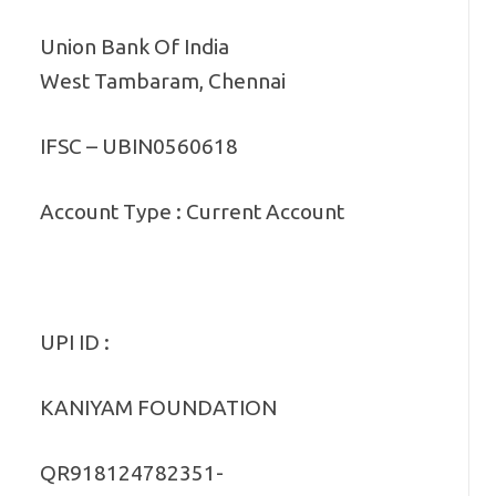
Union Bank Of India
West Tambaram, Chennai
IFSC – UBIN0560618
Account Type : Current Account
UPI ID :
KANIYAM FOUNDATION
QR918124782351-