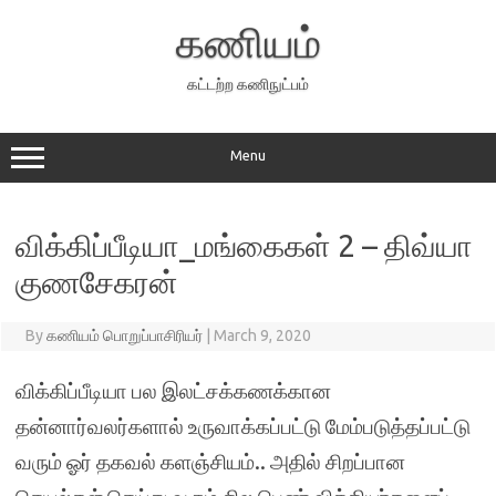
Skip
to
கணியம்
content
கட்டற்ற கணிநுட்பம்
Menu
விக்கிப்பீடியா_மங்கைகள் 2 – திவ்யா
குணசேகரன்
By
கணியம் பொறுப்பாசிரியர்
|
March 9, 2020
விக்கிப்பீடியா பல இலட்சக்கணக்கான
தன்னார்வலர்களால் உருவாக்கப்பட்டு மேம்படுத்தப்பட்டு
வரும் ஓர் தகவல் களஞ்சியம்.. அதில் சிறப்பான