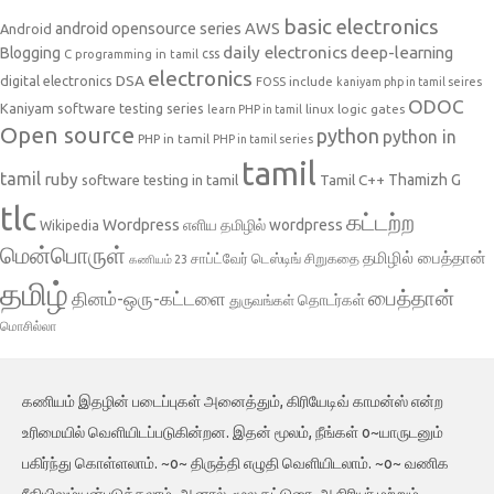
basic electronics
AWS
android opensource series
Android
daily electronics
deep-learning
Blogging
css
C programming in tamil
electronics
DSA
digital electronics
include
FOSS
kaniyam php in tamil seires
ODOC
Kaniyam software testing series
linux
logic gates
learn PHP in tamil
Open source
python
python in
PHP in tamil
PHP in tamil series
tamil
tamil
ruby
Tamil C++
Thamizh G
software testing in tamil
tlc
கட்டற்ற
Wordpress
எளிய தமிழில் wordpress
Wikipedia
மென்பொருள்
தமிழில் பைத்தான்
சாப்ட்வேர் டெஸ்டிங்
சிறுகதை
கணியம் 23
தமிழ்
பைத்தான்
தினம்-ஒரு-கட்டளை
தொடர்கள்
துருவங்கள்
மொசில்லா
கணியம் இதழின் படைப்புகள் அனைத்தும், கிரியேடிவ் காமன்ஸ் என்ற
உரிமையில் வெளியிடப்படுகின்றன. இதன் மூலம், நீங்கள் o~யாருடனும்
பகிர்ந்து கொள்ளலாம். ~o~ திருத்தி எழுதி வெளியிடலாம். ~o~ வணிக
ரீதியிலும்யன்படுத்தலாம். ஆனால், மூல கட்டுரை, ஆசிரியர் மற்றும்