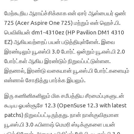
மேற்கூறிய ஆராய்ச்சிக்காக என் ஏசர் ஆஸ்பையர் ஒண்
725 (Acer Aspire One 725) மற்றும் என் ஹெச்.பி.
பெவிலியன் dm1-4310ez (HP Pavilion DM1 4310
EZ) ஆகியவற்றைப் பயன் படுத்தியுள்ளேன். இவை
இரண்டிலும் யூ.எஸ்பி 3.0 போர்ட் ஒன்றும் யூ.எஸ்.பி 2.0
போர்ட்கள் ஆகிய இரண்டும் நிறுவப்பட்டுள்ளன.
இதனால், இரண்டு வகையான் யூ.எஸ்.பி போர்ட்களையும்
என்னால் சோதித்து பார்க்க இயலும்.
இரு கணினிகளிலும் மிக சமீபத்திய சீரமைப்புகளுடன்
கூடிய ஓபன்சூசே 12.3 (OpenSuse 12.3 with latest
patchs) நிறுவப்பட்டிருந்தது. நான் நான்குவிதமான
யூ.எஸ்.பி 3.0 ஃபிளாஷ் மெமரி ஸ்டிக்குகளை பயன்
படுத்தினேன். அவை: ஃபிலிப்ஸ் 8ஜி.பி. யூ.எஸ்.பி 3.0