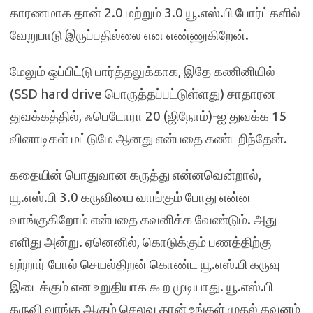
காரணமாக தான் 2.0 மற்றும் 3.0 யூ.எஸ்.பி போர்ட்களில்
வேறுபாடு இருப்பதில்லை என எண்ணுகிறேன்.
மேலும் ஒப்பிட்டு பார்த்தலுக்காக, இதே கணினியில்
(SSD hard drive பொருத்தப்பட்டுள்ளது) சாதாரன
துவக்கத்தில், ஃபெடோரா 20 (ஜிநோம்)-ஐ துவக்க 15
வினாடிகள் மட்டுமே ஆனது என்பதை கண்டறிந்தேன்.
கதையின் பொதுவான கருத்து என்னவென்றால்,
யூ.எஸ்.பி 3.0 கருவியை வாங்கும் போது என்ன
வாங்குகிறோம் என்பதை கவனிக்க வேண்டும். அது
எளிது அன்று. ஏனெனில், கொடுக்கும் பணத்திற்கு
ஏற்றார் போல் செயல்திறன் கொண்ட யூ.எஸ்.பி கருவு
இடைக்கும் என உறுதியாக கூற முடியாது. யூ.எஸ்.பி
கருவி வாங்க ஆகும் செலவு தான் உங்கள் முதல் கவனம்