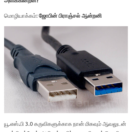
அளிக்கின்றன?
மொழியாக்கம்:
ஜோபின் பிராஞ்சல் ஆன்றனி
யூ.எஸ்.பி 3.0 கருவிகளுக்காக நான் மிகவும் ஆவலுடன்