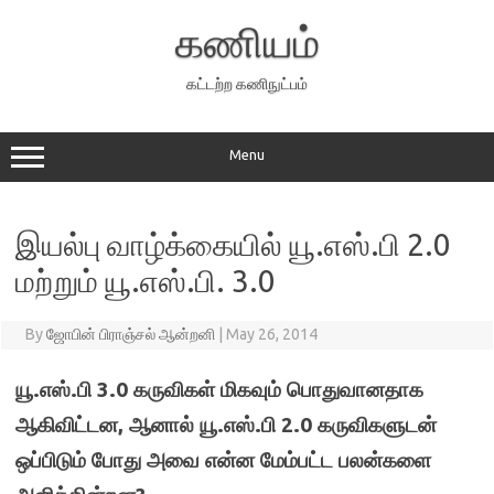
Skip
to
கணியம்
content
கட்டற்ற கணிநுட்பம்
Menu
இயல்பு வாழ்க்கையில் யூ.எஸ்.பி 2.0
மற்றும் யூ.எஸ்.பி. 3.0
By
ஜோபின் பிராஞ்சல் ஆன்றனி
|
May 26, 2014
யூ.எஸ்.பி 3.0 கருவிகள் மிகவும் பொதுவானதாக
ஆகிவிட்டன, ஆனால் யூ.எஸ்.பி 2.0 கருவிகளுடன்
ஒப்பிடும் போது அவை என்ன மேம்பட்ட பலன்களை