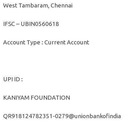
West Tambaram, Chennai
IFSC – UBIN0560618
Account Type : Current Account
UPI ID :
KANIYAM FOUNDATION
QR918124782351-0279@unionbankofindia