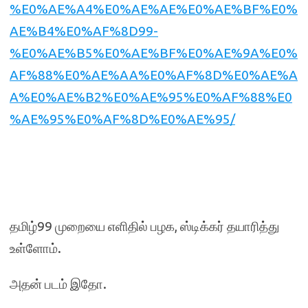
%E0%AE%A4%E0%AE%AE%E0%AE%BF%E0%
AE%B4%E0%AF%8D99-
%E0%AE%B5%E0%AE%BF%E0%AE%9A%E0%
AF%88%E0%AE%AA%E0%AF%8D%E0%AE%A
A%E0%AE%B2%E0%AE%95%E0%AF%88%E0
%AE%95%E0%AF%8D%E0%AE%95/
தமிழ்99 முறையை எளிதில் பழக, ஸ்டிக்கர் தயாரித்து
உள்ளோம்.
அதன் படம் இதோ.