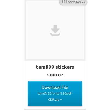
917 downloads
tamil99 stickers
source
Download File
tamil%20fonts%20pdf-
CDR.zip –