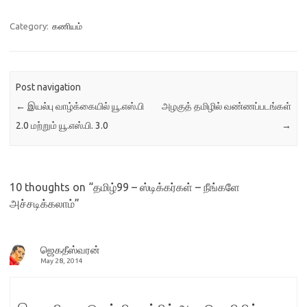
மேடையில் பட்டு வேட்டியுடன்
மதனும் தங்கநிற
Category:
கணியம்
பட்டுப்புடவையில் கார்த்திகாவும்
நின்றிருந்தனர். கயலும் குருவும்
கார்த்திகா வீட்டினரையும்
தன்வீட்டினரையும் கவனித்துக்
Post navigation
கொண்டிருந்தனர். மற்றொரு
←
இயல்பு வாழ்க்கையில் யூ.எஸ்.பி
அழகுத் தமிழில் வண்ணப்படங்கள்
பக்கம் சுரேஷும் தீப்தியும்
விருந்தினர்களுக்கு என்ன
2.0 மற்றும் யூ.எஸ்.பி. 3.0
→
வேண்டும் என்று கவனித்துக்
கொண்டிருந்தனர். மதனின்
தங்கை மதன் வீட்டாரை
கவனிக்க…
10 thoughts on “
தமிழ்99 – ஸ்டிக்கர்கள் – நீங்களே
அச்சடிக்கலாம்
”
ஜெகதீஸ்வரன்
May 28, 2014