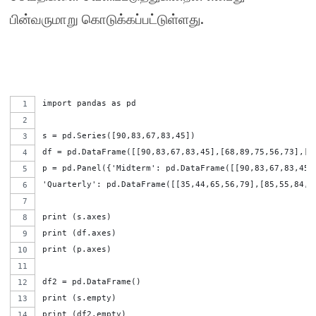
.
பின்வருமாறு கொடுக்கப்பட்டுள்ளது
import pandas as pd
s = pd.Series([90,83,67,83,45])
df = pd.DataFrame([[90,83,67,83,45],[68,89,75,56,73],[5
p = pd.Panel({'Midterm': pd.DataFrame([[90,83,67,83,45]
'Quarterly': pd.DataFrame([[35,44,65,56,79],[85,55,84,5
print (s.axes)
print (df.axes)
print (p.axes)
df2 = pd.DataFrame()
print (s.empty)
print (df2.empty)