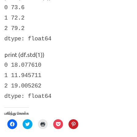
0 73.6
1 72.2
2 79.2
dtype: float64
print (df.std(1))
0 18.077610
1 11.945711
2 19.005262
dtype: float64
பகிர்ந்து கொள்க
C
C
C
C
C
l
l
l
l
l
i
i
i
i
i
c
c
c
c
c