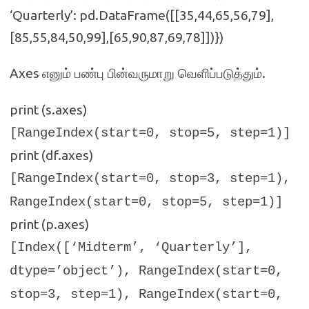
‘Quarterly’: pd.DataFrame([[35,44,65,56,79],
[85,55,84,50,99],[65,90,87,69,78]])})
Axes
.
எனும் பண்பு பின்வருமாறு வெளிப்படுத்தும்
print (s.axes)
[RangeIndex(start=0, stop=5, step=1)]
print (df.axes)
[RangeIndex(start=0, stop=3, step=1),
RangeIndex(start=0, stop=5, step=1)]
print (p.axes)
[Index([‘Midterm’, ‘Quarterly’],
dtype=’object’), RangeIndex(start=0,
stop=3, step=1), RangeIndex(start=0,