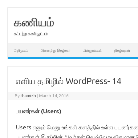
Skip
to
content
கணியம்
கட்டற்ற கணிநுட்பம்
அறிமுகம்
அனைத்து இதழ்கள்
மின்னூல்கள்
நிகழ்வுகள்
எளிய தமிழில் WordPress- 14
By
thamizh
|
March 14, 2016
பயனர்கள்
(Users)
Users எனும் மெனு உங்கள் தளத்தில் உள்ள பயனர்களை
பயனர்கள் இருப்பின் அவர்கள் வெவ்வேறு விதமான ப