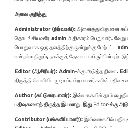
அவை
குறித்து
,
Administrator (
நிர்வாகி
):
அனைத்துவிதமான கட்ட
தொடங்கியவரே
admin
அதிகாரம் பெறுவார்
.
வேறு 
பொதுவாக ஒரு தளத்திற்கு ஒன்றுக்கு மேற்பட்ட
adm
என்றபோதிலும்
,
நமக்குத் தேவையாயிருப்பின் ஏற்பட
Editor (
ஆசிரியர்
): Admin-
க்கு அடுத்த நிலை
. Ed
திருத்தி வெளியிட முடியும்
.
பிற பயனர்களின் பதிவுக
Author (
கட்டுரையாளர்
):
இவ்வகையில் தாம் எழுத
பதிவுகளைத்
திருத்த
இயலாது
.
இது
Editor-
க்கு
அடு
Contributor (
பங்களிப்பாளர்
):
இவ்வகையில் பதிவ