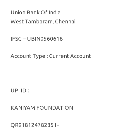
Union Bank Of India
West Tambaram, Chennai
IFSC – UBIN0560618
Account Type : Current Account
UPI ID :
KANIYAM FOUNDATION
QR918124782351-