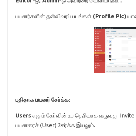
Editor-
ஓ
, Admin-
ஓ அவற்றை வெளியிடுவர்
.
பயனர்களின் தன்விவரப் படங்கள்
(Profile Pic)
யாவ
புதிதாக
பயனர்
சேர்க்க
:
Users
எனும் தேர்வின் உப தெரிவாக வருவது Invite
பயனரைச் (User) சேர்க்க இயலும்.