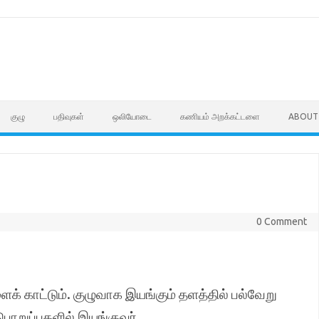
குழு
பதிவுகள்
ஒலியோடை
கணியம் அறக்கட்டளை
ABOUT
0 Comment
க் காட்டும். குழுவாக இயங்கும் தளத்தில் பல்வேறு
ொறுப்புகளில் இயங்குவர்.