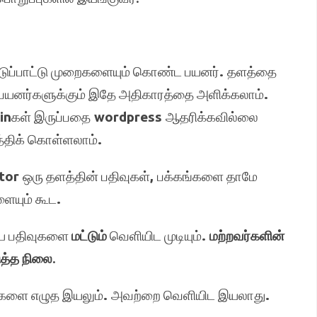
ுப்பாட்டு முறைகளையும் கொண்ட பயனர்
.
தளத்தை
பயனர்களுக்கும் இதே அதிகாரத்தை அளிக்கலாம்
.
in
கள் இருப்பதை
wordpress
ஆதரிக்கவில்லை
ுத்திக் கொள்ளலாம்
.
itor
ஒரு தளத்தின் பதிவுகள்
,
பக்கங்களை தாமே
ளையும் கூட
.
ிய பதிவுகளை
மட்டும்
வெளியிட முடியும்
.
மற்றவர்களின்
த்த
நிலை
.
ுகளை எழுத இயலும்
.
அவற்றை வெளியிட இயலாது
.