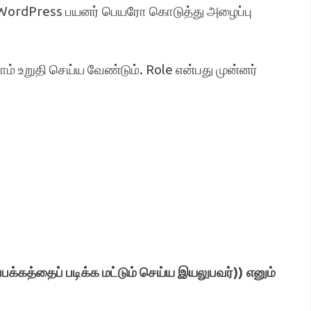
லோ, WordPress பயனர் பெயரோ கொடுத்து அழைப்பு
ாம் உறுதி செய்ய வேண்டும். Role என்பது முன்னர்
பக்கத்தைப்
படிக்க
மட்டும்
செய்ய
இயலுபவர்
))
எனும்