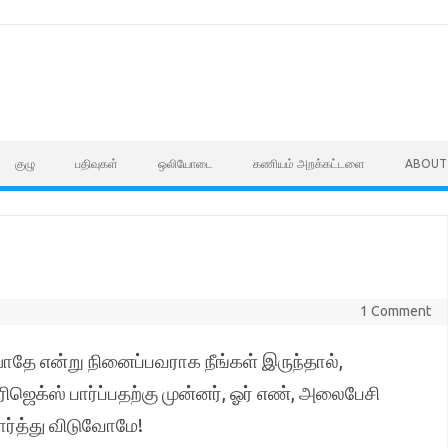
குழு
பதிவுகள்
ஒலியோடை
கணியம் அறக்கட்டளை
ABOUT
1 Comment
தே என்று நினைப்பவராக நீங்கள் இருந்தால்,
ஜெக்ஸ் பார்ப்பதற்கு முன்னர், ஓர் எண், அலைபேசி
ார்த்து விடுவோமே!