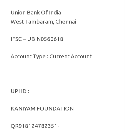
Union Bank Of India
West Tambaram, Chennai
IFSC – UBIN0560618
Account Type : Current Account
UPI ID :
KANIYAM FOUNDATION
QR918124782351-