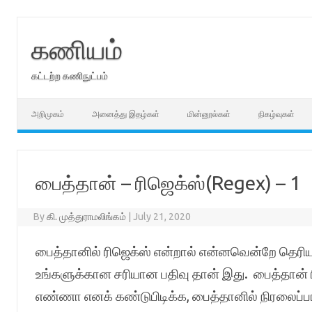
Skip
to
content
கணியம்
கட்டற்ற கணிநுட்பம்
அறிமுகம்
அனைத்து இதழ்கள்
மின்னூல்கள்
நிகழ்வுகள்
பைத்தான் – ரிஜெக்ஸ்(Regex) – 1
By
கி. முத்துராமலிங்கம்
|
July 21, 2020
பைத்தானில் ரிஜெக்ஸ் என்றால் என்னவென்றே தெரியா
உங்களுக்கான சரியான பதிவு தான் இது. பைத்தான் ரி
எண்ணா எனக் கண்டுபிடிக்க, பைத்தானில் நிரலைப்ப