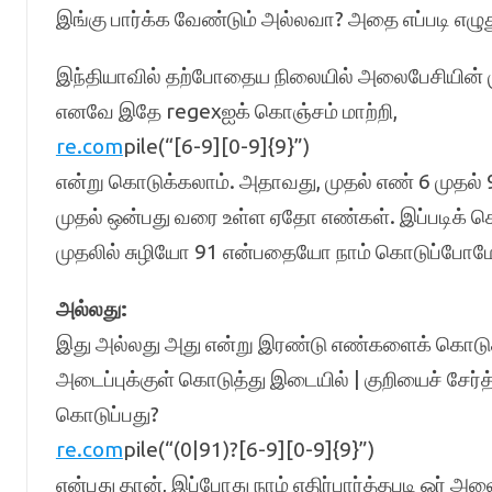
இங்கு பார்க்க வேண்டும் அல்லவா? அதை எப்படி எழு
இந்தியாவில் தற்போதைய நிலையில் அலைபேசியின் ம
எனவே இதே regexஐக் கொஞ்சம் மாற்றி,
re.com
pile(“[6-9][0-9]{9}”)
என்று கொடுக்கலாம். அதாவது, முதல் எண் 6 முதல் 
முதல் ஒன்பது வரை உள்ள ஏதோ எண்கள். இப்படிக் கொ
முதலில் சுழியோ 91 என்பதையோ நாம் கொடுப்போமே என
அல்லது:
இது அல்லது அது என்று இரண்டு எண்களைக் கொடுக்
அடைப்புக்குள் கொடுத்து இடையில் | குறியைச் சேர்த்
கொடுப்பது?
re.com
pile(“(0|91)?[6-9][0-9]{9}”)
என்பது தான், இப்போது நாம் எதிர்பார்த்தபடி ஓர் அ