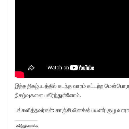
இந்த நிகழ்படத்தில் கடந்த வாரம் கட்டற்ற மென்பொரு
நிகழ்வுகளை பகிர்ந்துள்ளோம்.
பங்களித்தவர்கள்: காஞ்சி லினக்ஸ் பயனர் குழு வாராந
பகிர்ந்து கொள்க