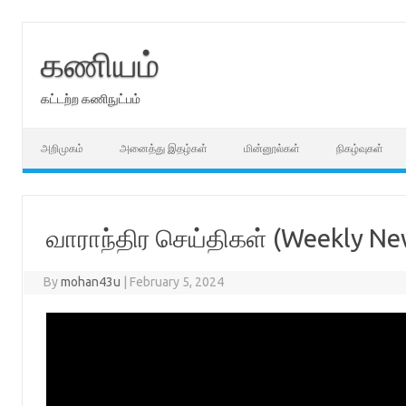
Skip
to
content
கணியம்
கட்டற்ற கணிநுட்பம்
அறிமுகம்
அனைத்து இதழ்கள்
மின்னூல்கள்
நிகழ்வுகள்
வாராந்திர செய்திகள் (Weekly Ne
By
mohan43u
|
February 5, 2024