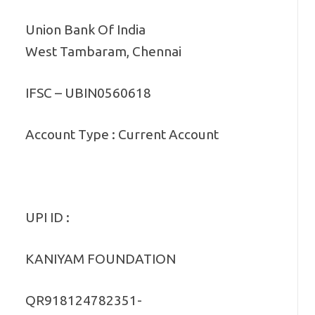
Union Bank Of India
West Tambaram, Chennai
IFSC – UBIN0560618
Account Type : Current Account
UPI ID :
KANIYAM FOUNDATION
QR918124782351-