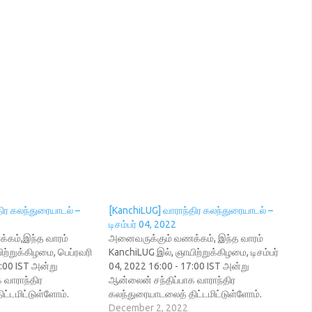
திர கலந்துரையாடல் –
[KanchiLUG] வாராந்திர கலந்துரையாடல் –
டிசம்பர் 04, 2022
கம்,இந்த வாரம்
அனைவருக்கும் வணக்கம், இந்த வாரம்
ற்றுக்கிழமை, பெப்ரவரி
KanchiLUG இல், ஞாயிற்றுக்கிழமை, டிசம்பர்
7:00 IST அன்று
04, 2022 16:00 - 17:00 IST அன்று
 வாராந்திர
ஆன்லைன் சந்திப்பாக வாராந்திர
ட்டமிட்டுள்ளோம்.
கலந்துரையாடலைத் திட்டமிட்டுள்ளோம்.
சந்திப்பு இணைப்பு:
December 2, 2022