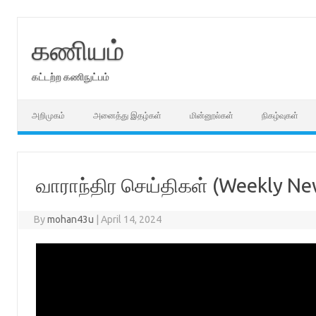
Skip
to
content
கணியம்
கட்டற்ற கணிநுட்பம்
அறிமுகம்
அனைத்து இதழ்கள்
மின்னூல்கள்
நிகழ்வுகள்
வாராந்திர செய்திகள் (Weekly Ne
By
mohan43u
|
April 14, 2024