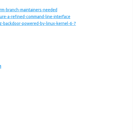
arm-branch-maintainers-needed
ture-a-refined-command-line-interface
xz-backdoor-powered-by-linux-kernel-6-7
4