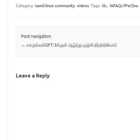
Category:
tamil linux community
videos
Tags:
tlc
,
WFAQs7PeCbw
Post navigation
←
வாருங்கள்GPT-3க்குள் ஆழ்ந்து மூழ்கி நீந்திடுவோம்
Leave a Reply