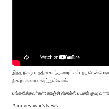
இந்த நிகழ்படத்தில் கடந்த வாரம் கட்டற்ற மென்பொரு
நிகழ்வுகளை பகிர்ந்துள்ளோம்.
பங்களித்தவர்கள்: காஞ்சி லினக்ஸ் பயனர் குழு வாராந
Parameshwar’s News