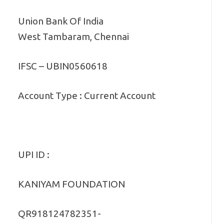
Union Bank Of India
West Tambaram, Chennai
IFSC – UBIN0560618
Account Type : Current Account
UPI ID :
KANIYAM FOUNDATION
QR918124782351-