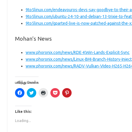
9to5linux.com/endeavouros-devs-say-goodbye-to-their-
9to5linux.com/ubuntu-24-10-and-debian-13-trixie-to-fea
9to5linux.com/gparted-live-is-now-patched-against-the-
Mohan’s News
www.phoronix.com/news/KDE-KWin-Lands-Explicit-Sync
www.phoronix.com/news/Linux-BHI-Branch-History-Inject
www.phoronix.com/news/RADV-Vulkan-VIdeo-H265-H26
பகிர்ந்து கொள்க
C
C
C
C
C
l
l
l
l
l
i
i
i
i
i
c
c
c
c
c
k
k
k
k
k
t
t
t
t
t
Like this:
o
o
o
o
o
s
s
p
s
s
Loading...
h
h
r
h
h
a
a
i
a
a
r
r
n
r
r