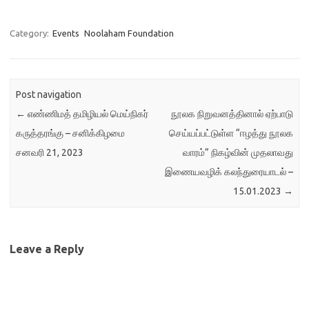
திகதி- 15.01.2023
ஞாயிற்றுக்கிழமை நேரம்- 7.30
p.m. (இலங்கை நேரம்) இணைப்பு
Category:
Events
Noolaham Foundation
-
https://us02web.zoom.us/j/
83625858021
Post navigation
←
எண்ணிமத் தமிழியல் மெய்நிகர்
நூலக நிறுவனத்தினால் ஏற்பாடு
கருத்தரங்கு – சனிக்கிழமை
செய்யப்பட்டுள்ள “ஈழத்து நூலக
சனவரி 21, 2023
வாரம்” நிகழ்வின் முதலாவது
இணையவழிக் கலந்துரையாடல் –
15.01.2023
→
Leave a Reply