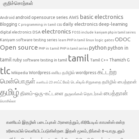
குறிச்சொற்கள்
basic electronics
AWS
android opensource series
Android
daily electronics
deep-learning
Blogging
css
C programming in tamil
electronics
DSA
digital electronics
include
FOSS
kaniyam php in tamil seires
ODOC
Kaniyam software testing series
linux
logic gates
learn PHP in tamil
Open source
python
python in
PHP in tamil
PHP in tamil series
tamil
tamil
ruby
Tamil C++
Thamizh G
software testing in tamil
tlc
கட்டற்ற
Wordpress
எளிய தமிழில் wordpress
Wikipedia
மென்பொருள்
தமிழில் பைத்தான்
சாப்ட்வேர் டெஸ்டிங்
சிறுகதை
கணியம் 23
தமிழ்
பைத்தான்
தினம்-ஒரு-கட்டளை
தொடர்கள்
துருவங்கள்
மொசில்லா
கணியம் இதழின் படைப்புகள் அனைத்தும், கிரியேடிவ் காமன்ஸ் என்ற
உரிமையில் வெளியிடப்படுகின்றன. இதன் மூலம், நீங்கள் o~யாருடனும்