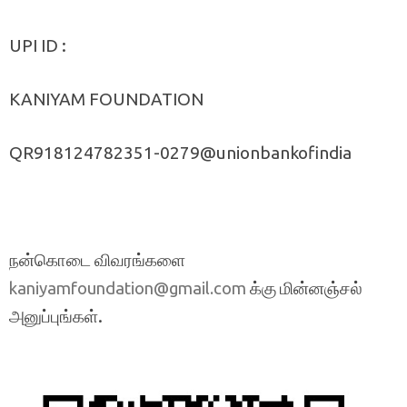
UPI ID :
KANIYAM FOUNDATION
QR918124782351-0279@unionbankofindia
நன்கொடை விவரங்களை
க்கு மின்னஞ்சல்
kaniyamfoundation@gmail.com
அனுப்புங்கள்.