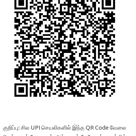
குறிப்பு: சில UPI செயலிகளில் இந்த QR Code வேலை