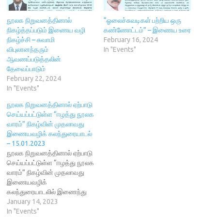
s
i
o
n
n
i
n
w
n
s
n
n
)
e
i
n
e
w
n
நூலக நிறுவனத்தினால்
“ஓலைச்சுவடிகள் பற்றிய ஒரு
e
w
w
n
நிகழ்த்தப்படும் இணைய வழி
கண்ணோட்டம்” – இணைய உரை
w
w
i
e
w
i
n
w
நிகழ்ச்சி – சுவாமி
February 16, 2024
i
n
d
w
விபுலானந்தரும்
In "Events"
n
d
o
i
d
o
w
n
ஆவணப்படுத்தலின்
o
w
)
d
தேவைப்பாடும்
w
)
o
)
w
February 22, 2024
)
In "Events"
நூலக நிறுவனத்தினால் ஏற்பாடு
செய்யப்பட்டுள்ள “ஈழத்து நூலக
வாரம்” நிகழ்வின் முதலாவது
இணையவழிக் கலந்துரையாடல்
– 15.01.2023
நூலக நிறுவனத்தினால் ஏற்பாடு
செய்யப்பட்டுள்ள “ஈழத்து நூலக
வாரம்” நிகழ்வின் முதலாவது
இணையவழிக்
கலந்துரையாடலில் இணைந்து
பயனடையுமாறு அனைவரையும்
January 14, 2023
அன்புடன் அழைக்கின்றோம்.
In "Events"