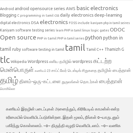
basic electronics
AWS
android opensource series
Android
daily electronics
deep-learning
Blogging
css
C programming in tamil
electronics
DSA
digital electronics
include
FOSS
kaniyam php in tamil seires
ODOC
Kaniyam software testing series
linux
logic gates
learn PHP in tamil
Open source
python
python in
PHP in tamil
PHP in tamil series
tamil
tamil
ruby
Tamil C++
Thamizh G
software testing in tamil
tlc
கட்டற்ற
Wordpress
எளிய தமிழில் wordpress
Wikipedia
மென்பொருள்
தமிழில் பைத்தான்
சாப்ட்வேர் டெஸ்டிங்
சிறுகதை
கணியம் 23
தமிழ்
பைத்தான்
தினம்-ஒரு-கட்டளை
தொடர்கள்
துருவங்கள்
மொசில்லா
கணியம் இதழின் படைப்புகள் அனைத்தும், கிரியேடிவ் காமன்ஸ் என்ற
உரிமையில் வெளியிடப்படுகின்றன. இதன் மூலம், நீங்கள் o~யாருடனும்
பகிர்ந்து கொள்ளலாம். ~o~ திருத்தி எழுதி வெளியிடலாம். ~o~ வணிக