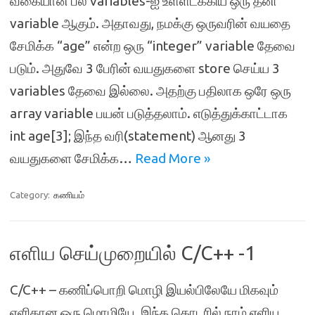
வகையான பல variables-ஐ உள்ளடக்கிய ஒரு தனி
variable ஆகும். அதாவது, நமக்கு ஒருவரின் வயதை
சேமிக்க “age” என்ற ஒரு “integer” variable தேவை
படும். அதுவே 3 பேரின் வயதுகளை store செய்ய 3
variables தேவை இல்லை. அதற்கு பதிலாக ஒரே ஒரு
array variable பயன் படுத்தலாம். எடுத்துக்காட்டாக
int age[3]; இந்த வரி(statement) ஆனது 3
வயதுகளை சேமிக்க…
Read More »
Category:
கணியம்
எளிய செய்முறையில் C/C++ -1
C/C++ – கணிப்பொறி மொழி இயல்பிலேயே மிகவும்
எளிதான ஒரு மொழியே. இந்த தொடரில் நாம் எளிய