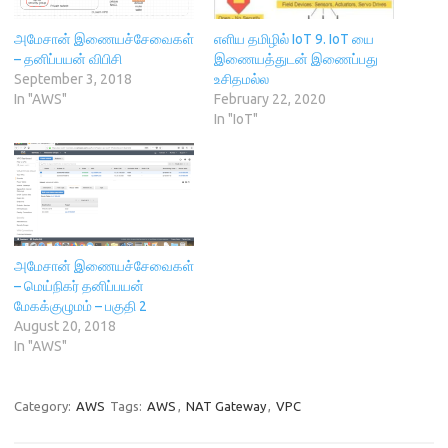
i
n
w
n
s
n
n
)
e
i
n
e
w
n
அமேசான் இணையச்சேவைகள்
எளிய தமிழில் IoT 9. IoT யை
e
w
w
n
– தனிப்பயன் விபிசி
இணையத்துடன் இணைப்பது
w
w
i
e
w
i
n
w
September 3, 2018
உசிதமல்ல
i
n
d
w
In "AWS"
February 22, 2020
n
d
o
i
d
o
w
n
In "IoT"
o
w
)
d
w
)
o
)
w
)
அமேசான் இணையச்சேவைகள்
– மெய்நிகர் தனிப்பயன்
மேகக்குழுமம் – பகுதி 2
August 20, 2018
In "AWS"
Category:
AWS
Tags:
AWS
,
NAT Gateway
,
VPC