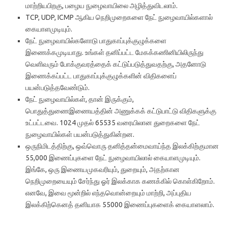
மாற்றியபிறகு, பழைய நுழைவாயிலை அழித்துவிடலாம்.
TCP, UDP, ICMP ஆகிய நெறிமுறைகளை நேட் நுழைவாயில்களால்
கையாளமுடியும்.
நேட் நுழைவாயில்களோடு பாதுகாப்புக்குழுக்களை
இணைக்கமுடியாது. உங்கள் தனிப்பட்ட மேகக்கணினியிலிருந்து
வெளிவரும் போக்குவரத்தைக் கட்டுப்படுத்துவதற்கு, அதனோடு
இணைக்கப்பட்ட பாதுகாப்புக்குழுக்களின் விதிகளைப்
பயன்படுத்தவேண்டும்.
நேட் நுழைவாயில்கள், தான் இருக்கும்,
பொதுத்துணைஇணையத்தின் அணுக்கக் கட்டுபாட்டு விதிகளுக்கு
உட்பட்டவை. 1024 முதல் 65535 வரையிலான துறைகளை நேட்
நுழைவாயில்கள் பயன்படுத்துகின்றன.
ஒருநிமிடத்திற்கு, ஒவ்வொரு தனித்தன்மைவாய்ந்த இலக்கிற்குமான
55,000 இணைப்புகளை நேட் நுழைவாயிலால் கையாளமுடியும்.
இங்கே, ஒரு இணையமுகவரியும், துறையும், அதற்கான
நெறிமுறையையும் சேர்ந்து ஓர் இலக்காக கணக்கில் கொள்கிறோம்.
எனவே, இவை மூன்றில் எந்தவொன்றையும் மாற்றி, அப்புதிய
இலக்கிற்கெனத் தனியாக 55000 இணைப்புகளைக் கையாளலாம்.