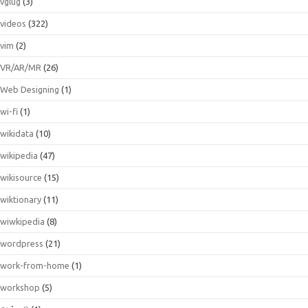
vglug
(3)
videos
(322)
vim
(2)
VR/AR/MR
(26)
Web Designing
(1)
wi-fi
(1)
wikidata
(10)
wikipedia
(47)
wikisource
(15)
wiktionary
(11)
wiwkipedia
(8)
wordpress
(21)
work-from-home
(1)
workshop
(5)