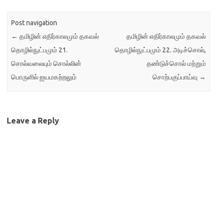
Post navigation
←
தமிழின் எதிர்காலமும் தகவல்
தமிழின் எதிர்காலமும் தகவல்
தொழில்நுட்பமும் 21.
தொழில்நுட்பமும் 22. அடிச்சொல்,
சொல்வலையும் சொல்லின்
தண்டுச்சொல் மற்றும்
பொருளில் ஐயமகற்றலும்
சொற்பகுப்பாய்வு
→
Leave a Reply