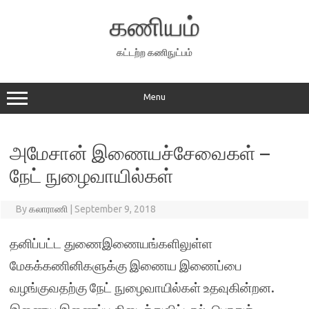
Skip
to
கணியம்
content
கட்டற்ற கணிநுட்பம்
Menu
அமேசான் இணையச்சேவைகள் –
நேட் நுழைவாயில்கள்
By
கலாராணி
|
September 9, 2018
தனிப்பட்ட துணைஇணையங்களிலுள்ள
மேகக்கணினிகளுக்கு இணைய இணைப்பை
வழங்குவதற்கு நேட் நுழைவாயில்கள் உதவுகின்றன.