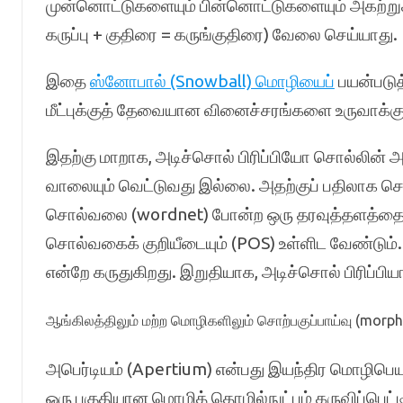
முன்னொட்டுகளையும் பின்னொட்டுகளையும் அகற்றுகிற
கருப்பு + குதிரை = கருங்குதிரை) வேலை செய்யாது.
இதை
ஸ்னோபால் (Snowball) மொழியைப்
பயன்படுத
மீட்புக்குத் தேவையான வினைச்சரங்களை உருவாக்கு
இதற்கு மாறாக, அடிச்சொல் பிரிப்பியோ சொல்லின் 
வாலையும் வெட்டுவது இல்லை. அதற்குப் பதிலாக ச
சொல்வலை (wordnet) போன்ற ஒரு தரவுத்தளத்தை நம்ப
சொல்வகைக் குறியீடையும் (POS) உள்ளிட வேண்டும
என்றே கருதுகிறது. இறுதியாக, அடிச்சொல் பிரிப்
ஆங்கிலத்திலும் மற்ற மொழிகளிலும் சொற்பகுப்பாய்வு (morp
அபெர்டியம் (Apertium) என்பது இயந்திர மொழிபெயர்ப
ஒரு பகுதியான மொழித் தொழில்நுட்பம் கருவிப்பெட