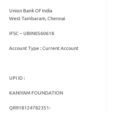
Union Bank Of India
West Tambaram, Chennai
IFSC – UBIN0560618
Account Type : Current Account
UPI ID :
KANIYAM FOUNDATION
QR918124782351-