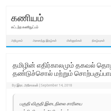
Skip
to
content
கணியம்
கட்டற்ற கணிநுட்பம்
அறிமுகம்
அனைத்து இதழ்கள்
மின்னூல்கள்
நிகழ்வுகள்
தமிழின் எதிர்காலமும் தகவல் தொழி
தண்டுச்சொல் மற்றும் சொற்பகுப்பா
By
இரா. அசோகன்
|
September 14, 2018
பகுதி விகுதி இடைநிலை சாரியை