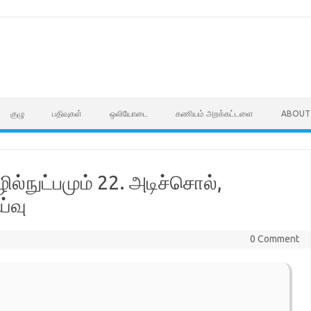
குழு
பதிவுகள்
ஒலியோடை
கணியம் அறக்கட்டளை
ABOUT
ல்நுட்பமும் 22. அடிச்சொல்,
ய்வு
0 Comment