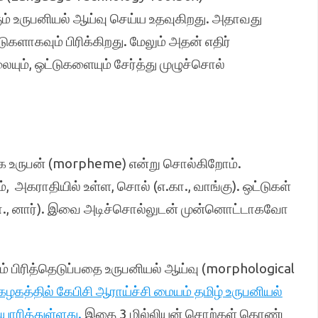
ும் உருபனியல் ஆய்வு செய்ய உதவுகிறது. அதாவது
ாகவும் பிரிக்கிறது. மேலும் அதன் எதிர்
ும், ஒட்டுகளையும் சேர்த்து முழுச்சொல்
வாக உருபன் (morpheme) என்று சொல்கிறோம்.
 அகராதியில் உள்ள, சொல் (எ.கா., வாங்கு). ஒட்டுகள்
ா., னார்). இவை அடிச்சொல்லுடன் முன்னொட்டாகவோ
ம் பிரித்தெடுப்பதை உருபனியல் ஆய்வு (morphological
த்தில் கேபிசி ஆராய்ச்சி மையம் தமிழ் உருபனியல்
யாரித்துள்ளது.
இதை 3 மில்லியன் சொற்கள் கொண்ட