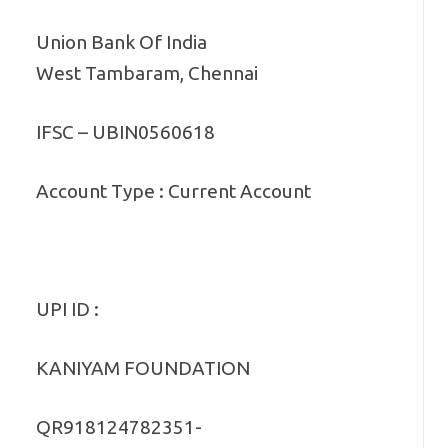
Union Bank Of India
West Tambaram, Chennai
IFSC – UBIN0560618
Account Type : Current Account
UPI ID :
KANIYAM FOUNDATION
QR918124782351-