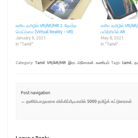
i
n
w
n
s
n
n
)
e
i
n
e
w
n
e
w
w
n
w
w
i
e
w
i
n
w
எளிய தமிழில் VR/AR/MR 2. தோற்ற
எளிய தமிழில் VR/AR/
i
n
d
w
n
d
o
i
மெய்ம்மை (Virtual Reality – VR)
பயிற்சியில் AR
d
o
w
n
January 9, 2021
May 8, 2021
o
w
)
d
w
)
o
In "Tamil"
In "Tamil"
)
w
)
Category:
Tamil
VR/AR/MR
இரா. அசோகன்
கணியம்
Tags:
tamil
,
தம
Post navigation
←
தனியொருவராக விக்கிப்பீடியாவில் 5000 தமிழ்க் கட்டுரைகள்