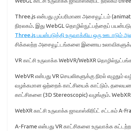
WebGL காட்சி உருவாக்க ஜாவாஸ்கிரிப்ட் நிரலகம் three
Three.js என்பது முப்பரிமாண அசைவூட்டம் (animate
நிரலகம். இது WebGL தொழில்நுட்பத்தைப் பயன்பட
Three.js பயன்படுத்தி உருவாக்கிய ஒரு ஊடாடும் அ
சிக்கலற்ற அசைவூட்டங்களை இணைய உலாவிகளுக்கு
VR காட்சி உருவாக்க WebVR/WebXR தொழில்நுட்பங்
WebVR என்பது VR செயலிகளுக்கு நிரல் எழுதும் வழ
வழக்கமான ஒற்றைக் காட்சியைக் காட்டும். தலையணி
காட்சிகளை (3D Stereoscopic) வழங்கும். WebXR எ
WebXR காட்சி உருவாக்க ஜாவாஸ்கிரிப்ட் சட்டகம் A-F
A-Frame என்பது VR காட்சிகளை உருவாக்க கட்டற்