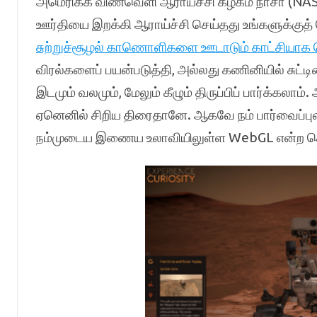
அமெரிக்க விண்வெளி ஆராய்ச்சி கழகம் நாசா (NAS
ஊர்தியை இறக்கி ஆராய்ச்சி செய்தது உங்களுக்குத் 
சுற்றுச்சூழல் காணொளிகளை ஊடாடும் காட்சியாக வ
விரல்களைப் பயன்படுத்தி, அல்லது கணினியில் சுட்டிய
இடமும் வலமும், மேலும் கீழும் திருப்பிப் பார்க்கல
ஏனெனில் சிறிய திரைதானே. ஆகவே நம் பார்வைப்புலத்த
நம்முடைய இணைய உலாவியிலுள்ள WebGL என்ற தொழி