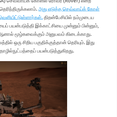
A) செவ்வாய்க் கோளில் ரோவர் (Rover) என்ற
தெரிந்திருக்கலாம்.
அது எடுத்த செவ்வாய்க் கோள்
ெளியிட்டுள்ளார்கள்.
திறன்பேசியில் நம்முடைய
ைப் பயன்படுத்தி இக்காட்சியை முன்னும் பின்னும்,
ாம். ஆனால் மூழ்கவைக்கும் அனுபவம் கிடைக்காது.
ில் ஒரு சிறிய பகுதிக்குத்தான் தெரியும். இது
ல்நுட்பத்தைப் பயன்படுத்துகிறது.