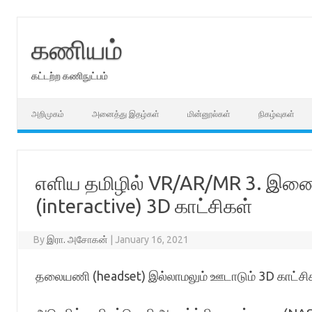
Skip
to
content
கணியம்
கட்டற்ற கணிநுட்பம்
அறிமுகம்
அனைத்து இதழ்கள்
மின்னூல்கள்
நிகழ்வுகள்
எளிய தமிழில் VR/AR/MR 3. இண
(interactive) 3D காட்சிகள்
By
இரா. அசோகன்
|
January 16, 2021
தலையணி (headset) இல்லாமலும் ஊடாடும் 3D காட்சிகள