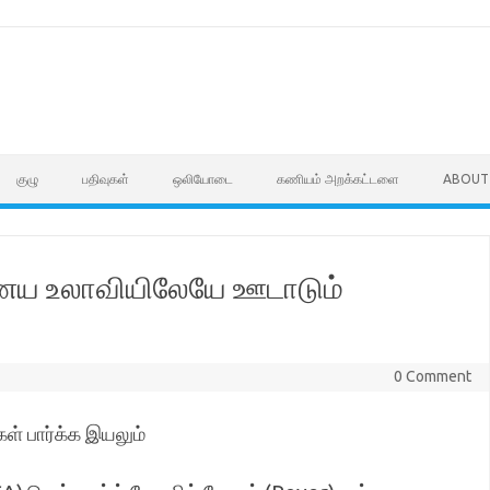
குழு
பதிவுகள்
ஒலியோடை
கணியம் அறக்கட்டளை
ABOUT
ைய உலாவியிலேயே ஊடாடும்
0 Comment
் பார்க்க இயலும்