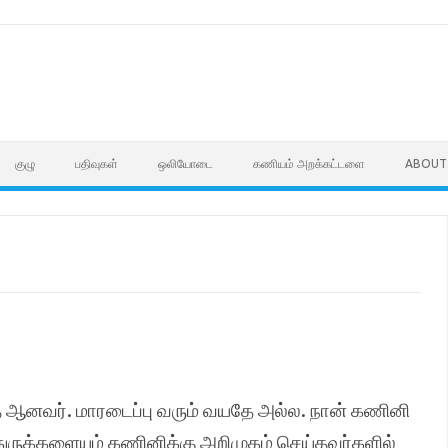
குழு
பதிவுகள்
ஒலியோடை
கணியம் அறக்கட்டளை
ABOUT
தே ஆனவர். மாரடைப்பு வரும் வயதே அல்ல. நான் கணினி
்துருக்களையும் கணினிக்கு அறிமுகம் செய்தவர்களில்