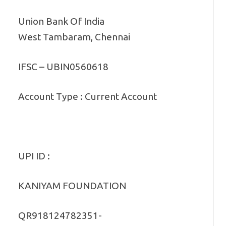
Union Bank Of India
West Tambaram, Chennai
IFSC – UBIN0560618
Account Type : Current Account
UPI ID :
KANIYAM FOUNDATION
QR918124782351-