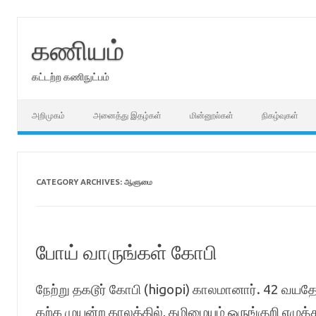
Skip
to
content
கணியம்
கட்டற்ற கணிநுட்பம்
அறிமுகம்
அனைத்து இதழ்கள்
மின்னூல்கள்
நிகழ்வுகள்
CATEGORY ARCHIVES:
ஆளுமை
போய் வாருங்கள் கோபி
நேற்று தகடூர் கோபி (higopi) காலமானார். 42 வய
கற்க முயன்ற காலத்தில், தமிழையும் ஒருங்குறி எழுத