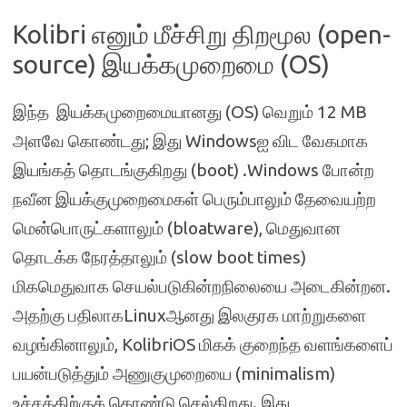
Kolibri எனும் மீச்சிறு திறமூல (open-
source) இயக்கமுறைமை (OS)
இந்த இயக்கமுறைமையானது (OS) வெறும் 12 MB
அளவே கொண்டது; இது Windowsஐ விட வேகமாக
இயங்கத் தொடங்குகிறது (boot) .Windows போன்ற
நவீன இயக்குமுறைமைகள் பெரும்பாலும் தேவையற்ற
மென்பொருட்களாலும் (bloatware), மெதுவான
தொடக்க நேரத்தாலும் (slow boot times)
மிகமெதுவாக செயல்படுகின்றநிலையை அடைகின்றன.
அதற்கு பதிலாகLinuxஆனது இலகுரக மாற்றுகளை
வழங்கினாலும், KolibriOS மிகக் குறைந்த வளங்களைப்
பயன்படுத்தும் அணுகுமுறையை (minimalism)
உச்சத்திற்குக் கொண்டு செல்கிறது. இது