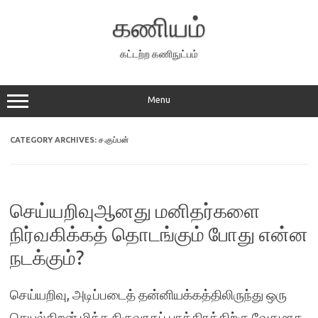
Skip
to
கணியம்
content
கட்டற்ற கணிநுட்பம்
Menu
CATEGORY ARCHIVES:
ச.குப்பன்
செய்யறிவுஆனது மனிதர்களை
நிர்வகிக்கத் தொடங்கும் போது என்ன
நடக்கும்?
செய்யறிவு, அடிப்படைத் தன்னியக்கத்திலிருந்து ஒரு
செயல்திறன் மிக்க நிருவாகப் பாத்திரத்திற்கு வேகமாக