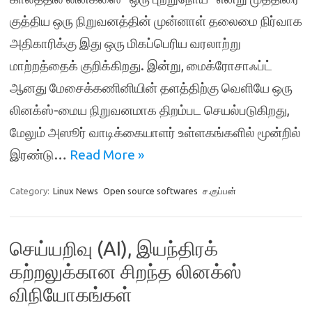
குத்திய ஒரு நிறுவனத்தின் முன்னாள் தலைமை நிர்வாக
அதிகாரிக்கு இது ஒரு மிகப்பெரிய வரலாற்று
மாற்றத்தைக் குறிக்கிறது. இன்று, மைக்ரோசாஃப்ட்
ஆனது மேசைக்கணினியின் தளத்திற்கு வெளியே ஒரு
லினக்ஸ்-மைய நிறுவனமாக திறம்பட செயல்படுகிறது,
மேலும் அஸூர் வாடிக்கையாளர் உள்ளகங்களில் மூன்றில்
இரண்டு…
Read More »
Category:
Linux News
Open source softwares
ச.குப்பன்
செய்யறிவு (AI), இயந்திரக்
கற்றலுக்கான சிறந்த லினக்ஸ்
விநியோகங்கள்