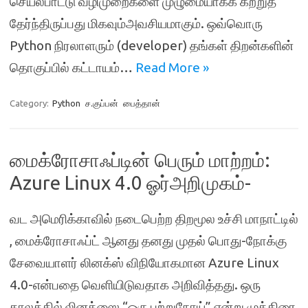
செயல்பாட்டு வழிமுறைகளை முழுமையாகக் கற்றுத்
தேர்ந்திருப்பது மிகவும்அவசியமாகும். ஒவ்வொரு
Python நிரலாளரும் (developer) தங்கள் திறன்களின்
தொகுப்பில் கட்டாயம்…
Read More »
Category:
Python
ச.குப்பன்
பைத்தான்
மைக்ரோசாஃப்டின் பெரும் மாற்றம்:
Azure Linux 4.0 ஓர்அறிமுகம்-
வட அமெரிக்காவில் நடைபெற்ற திறமூல உச்சி மாநாட்டில்
, மைக்ரோசாஃப்ட் ஆனது தனது முதல் பொது-நோக்கு
சேவையாளர் லினக்ஸ் விநியோகமான Azure Linux
4.0-என்பதை வெளியிடுவதாக அறிவித்தது. ஒரு
காலத்தில் லினக்ஸை “ஒரு புற்றுநோய்” என்று முத்திரை