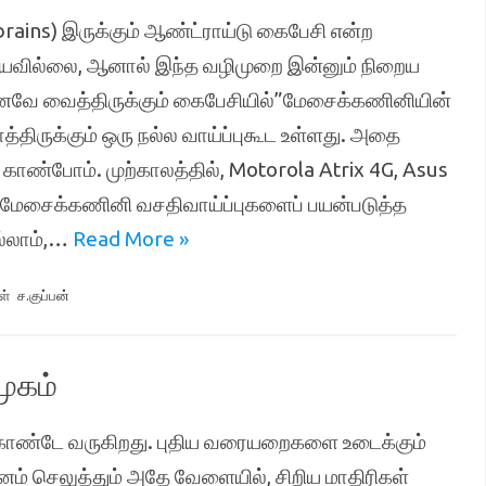
ins) இருக்கும் ஆண்ட்ராய்டு கைபேசி என்ற
டையவில்லை, ஆனால் இந்த வழிமுறை இன்னும் நிறைய
ற்கனவே வைத்திருக்கும் கைபேசியில்”மேசைக்கணினியின்
திருக்கும் ஒரு நல்ல வாய்ப்புகூட உள்ளது. அதை
ாண்போம். முற்காலத்தில், Motorola Atrix 4G, Asus
தமேசைக்கணினி வசதிவாய்ப்புகளைப் பயன்படுத்த
ல்லாம்,…
Read More »
ள்
ச.குப்பன்
ுகம்
ிகொண்டே வருகிறது. புதிய வரையறைகளை உடைக்கும்
னம் செலுத்தும் அதே வேளையில், சிறிய மாதிரிகள்