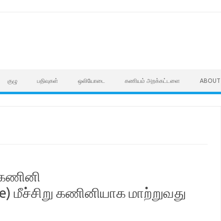
குழு
பதிவுகள்
ஒலியோடை
கணியம் அறக்கட்டளை
ABOUT
்கணினி
 மீச்சிறு கணினியாக மாற்றுவது