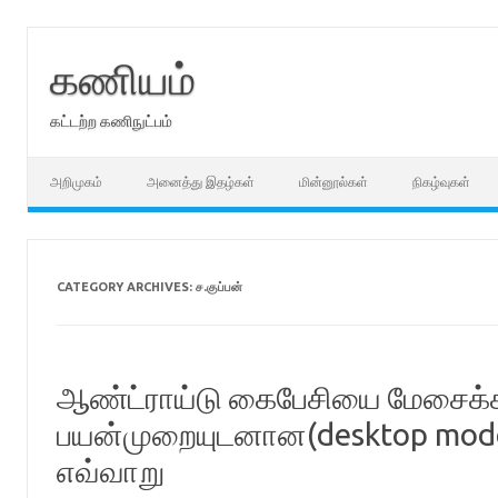
Skip
to
content
கணியம்
கட்டற்ற கணிநுட்பம்
அறிமுகம்
அனைத்து இதழ்கள்
மின்னூல்கள்
நிகழ்வுகள்
CATEGORY ARCHIVES:
ச.குப்பன்
ஆண்ட்ராய்டு கைபேசியை மேசைக
பயன்முறையுடனான(desktop mode)
எவ்வாறு