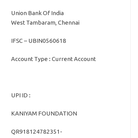
Union Bank Of India
West Tambaram, Chennai
IFSC – UBIN0560618
Account Type : Current Account
UPI ID :
KANIYAM FOUNDATION
QR918124782351-