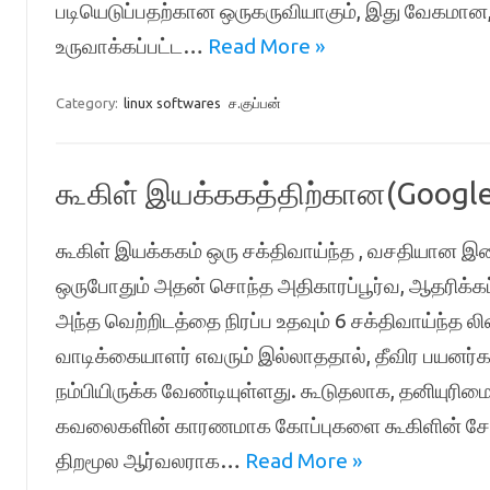
படியெடுப்பதற்கான ஒருகருவியாகும், இது வேகமான,
உருவாக்கப்பட்ட…
Read More »
Category:
linux softwares
ச.குப்பன்
கூகிள் இயக்ககத்திற்கான(Google 
கூகிள் இயக்ககம் ஒரு சக்திவாய்ந்த , வசதியான இ
ஒருபோதும் அதன் சொந்த அதிகாரப்பூர்வ, ஆதரிக்க
அந்த வெற்றிடத்தை நிரப்ப உதவும் 6 சக்திவாய்ந்த லி
வாடிக்கையாளர் எவரும் இல்லாததால், தீவிர பயனர்க
நம்பியிருக்க வேண்டியுள்ளது. கூடுதலாக, தனியுரிம
கவலைகளின் காரணமாக கோப்புகளை கூகிளின் சேவை
திறமூல ஆர்வலராக…
Read More »