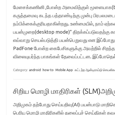
மேசைக்கணினி ,போன்ற அமைவிற்குள் மூளையாக(bra
கருத்தமைவு கடந்த பத்தாண்டிற்கு முன்பு பிரபலம
நம்பிக்கைக்குரியதாகின்றது. உண்மையில், நாம் ஏ
பயன்முறை(desktop mode)” திறக்கப்படுவதற்கு காத்
எவ்வாறு செயல்படுத்தி பயன்பெறுவது என இப்போது க
PadFone போன்ற கைபேசிகளுக்கு அவற்றில் சிறந்
விலையுயர்ந்த பாகங்கள் தேவைப்பட்டன. இப்போதெ
Category:
android
how-to
Mobile App
கட்டற்ற ஆன்டிராய்டு செயலிக
சிறிய மொழி மாதிரிகள் (SLM)அறிம
அறிமுகம் தற்போது செய்யறிவு(AI) பயன்பாடு மாற
பெரிய மொழி மாதிரிகளில் தலைப்புச் செய்திகள் கவ