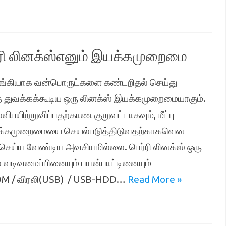
ி லினக்ஸ்எனும் இயக்கமுறைமை
னியங்கியாக வன்பொருட்களை கண்டறிதல் செய்து
ுவக்கக்கூடிய ஒரு லினக்ஸ் இயக்கமுறைமையாகும்.
பயிற்றுவிப்பதற்காண குறுவட்டாகவும், மீட்பு
இயக்கமுறைமையை செயல்படுத்திடுவதற்காகவென
செய்ய வேண்டிய அவசியமில்லை. பெர்ரி லினக்ஸ் ஒரு
 வடிவமைப்பினையும் பயன்பாட்டினையும்
M / விரலி(USB) / USB-HDD…
Read More »