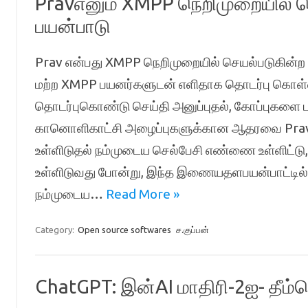
Pravஎனும் XMPP நெறிமுறையில் ச
பயன்பாடு
Prav என்பது XMPP நெறிமுறையில் செயல்படுகின்ற 
மற்ற XMPP பயனர்களுடன் எளிதாக தொடர்பு கொள்
தொடர்புகொண்டு செய்தி அனுப்புதல், கோப்புகளை பக
கானொளிகாட்சி அழைப்புகளுக்கான ஆதரவை Prav
உள்ளிடுதல் நம்முடைய செல்பேசி எண்ணை உள்ளிட்டு,
உள்ளிடுவது போன்று, இந்த இணையதளபயன்பாட்டில் 
நம்முடைய…
Read More »
Category:
Open source softwares
ச.குப்பன்
ChatGPT: இன்AI மாதிரி-2ஐ- தீம்