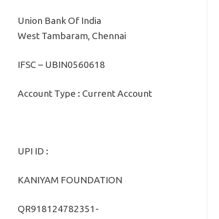
Union Bank Of India
West Tambaram, Chennai
IFSC – UBIN0560618
Account Type : Current Account
UPI ID :
KANIYAM FOUNDATION
QR918124782351-