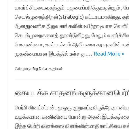
வளர்ச்சியடைவதற்கும், புதுமைப்படுத்துவதற்கும் ,
செயல்முறைத்திறன்(strategic) கட்டாயமாகிறது. 
ஆனதுவணிக நிறுவனங்களின் உயிர்நாடியாக வெளிப்ப
செயல்முறைகளைத் தூண்டுகிறது, மேலும் வளர்ச்சி
மேலாண்மை , உகப்பாக்கம் ஆகியவை தரவுகளின் உ
முதன்மையான இடத்தில் உள்ளது.…
Read More »
Category:
Big Data
ச.குப்பன்
கையடக்க சாதனங்களுக்கானபெர்ர
பெர்ரி லினக்ஸ்என்பது ஒரு குறுவட்டிலிருந்தே,தா
வழக்கமான கணினியை போன்று அதன் இயக்கத்தை த
இந்த பெர்ரி லினக்ஸை லினக்ஸின்மாதிகாட்சியை கல்வி