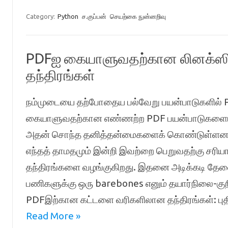
Category:
Python
ச.குப்பன்
செயற்கை நுன்னறிவு
PDFஐ கையாளுவதற்கான லினக்ஸி
தந்திரங்கள்
நம்முடையை தற்போதைய பல்வேறு பயன்பாடுகளில
கையாளுவதற்கான எண்ணற்ற PDF பயன்பாடுகளையும
அதன் சொந்த தனித்தன்மைகளைக் கொண்டுள்ளன. இந
எந்தத் தாமதமும் இன்றி இவற்றை பெறுவதற்கு சர
தந்திரங்களை வழங்குகிறது. இதனை அடிக்கடி தேவ
பணிகளுக்கு ஒரு barebones எனும் தயார்நிலை-கு
PDFஇற்கான கட்டளை வரிகளிலான தந்திரங்கள்: ப
Read More »