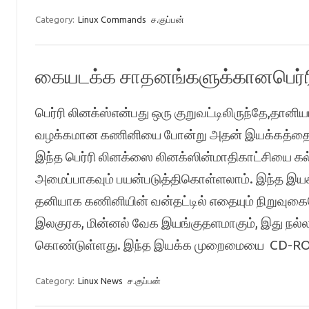
Category:
Linux Commands
ச.குப்பன்
கையடக்க சாதனங்களுக்கானபெர்ர
பெர்ரி லினக்ஸ்என்பது ஒரு குறுவட்டிலிருந்தே,தா
வழக்கமான கணினியை போன்று அதன் இயக்கத்தை த
இந்த பெர்ரி லினக்ஸை லினக்ஸின்மாதிகாட்சியை கல்வி
அமைப்பாகவும் பயன்படுத்திகொள்ளலாம். இந்த 
தனியாக கணினியின் வன்தட்டில் எதையும் நிறுவுகை
இலகுரக, மின்னல் வேக இயங்குதளமாகும், இது நல்ல
கொண்டுள்ளது. இந்த இயக்க முறைமையை CD-RO
Category:
Linux News
ச.குப்பன்