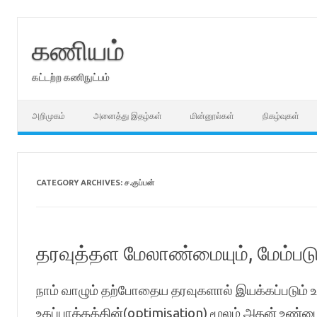
Skip
to
content
கணியம்
கட்டற்ற கணிநுட்பம்
அறிமுகம்
அனைத்து இதழ்கள்
மின்னூல்கள்
நிகழ்வுகள்
CATEGORY ARCHIVES:
ச.குப்பன்
தரவுத்தள மேலாண்மையும், மேம்படு
நாம் வாழும் தற்போதைய தரவுகளால் இயக்கப்படும்
உகப்பாக்கத்தின்(optimisation) மூலம் அதன் உண்ம