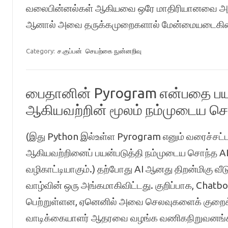
வலைபின்னல்கள் ஆகியவை ஒரே மாதிரியானவை அல்ல
ஆனால் அவை தருக்கமுறைகளால் மேன்மையடைகி
Category:
ச.குப்பன்
செயற்கை நுன்னறிவு
பைதானின் Pyrogram என்பதை பயன
ஆகியவற்றின் மூலம் நம்முடைய சொ
(இது Python இல்உள்ள Pyrogram எனும் வரைச்சட்ட
ஆகியவற்றினைப் பயன்படுத்தி நம்முடைய சொந்த AI
வழிகாட்டியாகும்.) தற்போது AI ஆனது திறன்மிகு வீட
வாழ்வின் ஒரு அங்கமாகிவிட்டது. குறிப்பாக, Chatbo
பெற்றுள்ளன, ஏனெனில் அவை செலவுகளைக் குறை
வாடிக்கையாளர் ஆதரவை வழங்க வணிகநிறுவனங