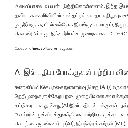
அமைப்பாகவும் பயன்படுத்திகொள்ளலாம். இந்த 
தனியாக கணினியின் வன்தட்டில் எதையும் நிறுவுகை
ஒருஇலகுரக, மின்னல்வேக இயங்குதளமாகும், இது ந
கொண்டுள்ளது. இந்த இயக்க முறைமையை CD-ROM
Category:
linux softwares
ச.குப்பன்
AI இல் புதிய போக்குகள் பற்றிய 
கணினியில்(செயற்கைநுன்னறிவு(செநு(AI))) உருவாக
நெறிமுறைகளுக்கேற்ப நடைமுறையிலான சவால்களுக்
கட்டுரையானது செநு(AI)இன் புதிய போக்குகள் , ந
அவற்றின் முக்கியத்துவத்தினை பற்றிய சுருக்கமான
செயற்கை நுண்ணறிவு (AI), இயந்திரக் கற்றல் (ML),