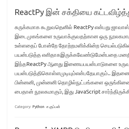
ReactPy இன் சக்தியை கட்டவிழ்த்த
சுருக்கமாக கூறுவதெனில் ReactPy என்பது ஜாவாஸ்
இடைமுகங்களை உருவாக்குவதற்கான ஒரு நூலகமாக
உள்ளதைப் போன்றே தோற்றமளிக்கின்ற செயல்படுகின்
பயன்படுத்த எளிதாகஇருக்கவேண்டுமேன்பதை மனதில
இந்தReactPy ஆனது இணையபயன்பாடுகளை உருவாக
பயன்படுத்திகொள்ளமுடியும்என்பதேயாகும்.. இதனை
பின்னனி, முன்னனி தொழில்நுட்பங்களை ஒருங்கிணை
பைதான் நூலகமாகும், இது JavaScript சார்ந்திர
Category:
Python
ச.குப்பன்