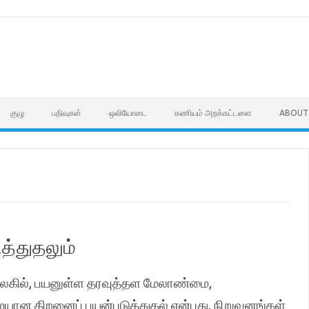
குழு
பதிவுகள்
ஒலியோடை
கணியம் அறக்கட்டளை
ABOUT
த்துதலும்
 உலகில், பயனுள்ள தரவுத்தள மேலாண்மை,
ையான திறனைப் பயன்படுத்துதல் என்பது, நிறுவனங்கள்