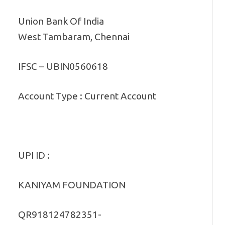
Union Bank Of India
West Tambaram, Chennai
IFSC – UBIN0560618
Account Type : Current Account
UPI ID :
KANIYAM FOUNDATION
QR918124782351-