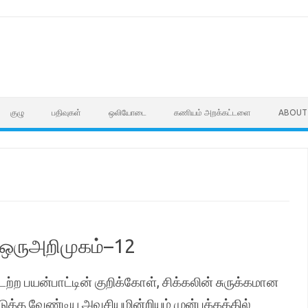
குழு
பதிவுகள்
ஒலியோடை
கணியம் அறக்கட்டளை
ABOUT
ு ஒருஅறிமுகம்–12
ற்ற பயன்பாட்டின் குறிக்கோள், சிக்கலின் சுருக்கமான
டுத்த வேண்டிய அவசியமின்றியும் முன்பக்கத்தில்