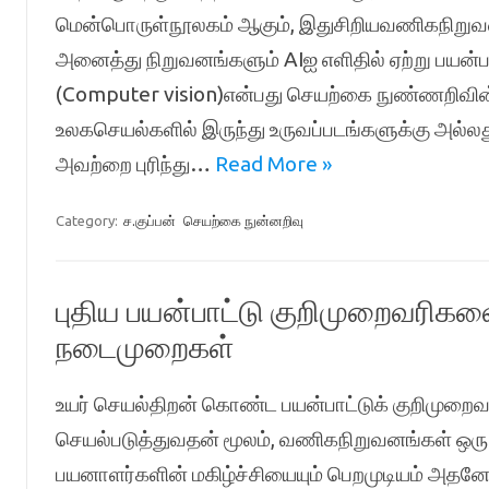
மென்பொருள்நூலகம் ஆகும், இதுசிறியவணிகநிறு
அனைத்து நிறுவனங்களும் AIஐ எளிதில் ஏற்று பயன்
(Computer vision)என்பது செயற்கை நுண்ணறிவின்
உலகசெயல்களில் இருந்து உருவப்படங்களுக்கு அல்ல
அவற்றை புரிந்து…
Read More »
Category:
ச.குப்பன்
செயற்கை நுன்னறிவு
புதிய பயன்பாட்டு குறிமுறைவரிகள
நடைமுறைகள்
உயர் செயல்திறன் கொண்ட பயன்பாட்டுக் குறிமுற
செயல்படுத்துவதன் மூலம், வணிகநிறுவனங்கள் ஒர
பயனாளர்களின் மகிழ்ச்சியையும் பெறமுடியம் அத