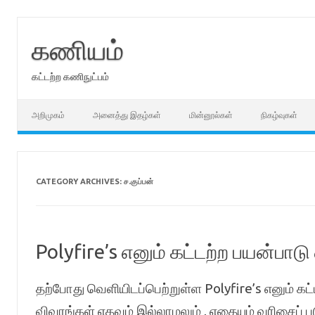
Skip
to
content
கணியம்
கட்டற்ற கணிநுட்பம்
அறிமுகம்
அனைத்து இதழ்கள்
மின்னூல்கள்
நிகழ்வுகள்
CATEGORY ARCHIVES:
ச.குப்பன்
Polyfire’s எனும் கட்டற்ற பயன்பாட
தற்போது வெளியிடப்பெற்றுள்ள Polyfire’s எனும் கட்ட
விவரங்கள் எதவும் இல்லாமலும் , எதையும் வரிசைப் ப