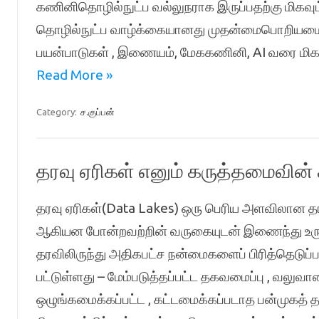
கணினிதொழில்நுட்ப வல்லுநராக இருப்பதற்கு மிகவு
தொழில்நுட்ப வாழ்க்கையானது முதன்மைபொறியமைவ
பயன்பாடுகள் , இணையம், மேககணினி, AI வரை மிக
Read More »
Category:
ச.குப்பன்
தரவு ஏரிகள் எனும் கருத்தமைவின் 
தரவு ஏரிகள்(Data Lakes) ஒரு பெரிய அளவிலான தர
ஆகியன போன்றவற்றின் வருகையுடன் இணைந்து உருவா
தரவிலிருந்து அதிகபட்ச நன்மைகளைப் பிரித்தெடுப
பட்டுள்ளது – மேம்படுத்தப்பட்ட தகவமைப்பு , வலுவான
ஒழுங்கமைக்கப்பட்ட , கட்டமைக்கப்படாத பன்முகத் 