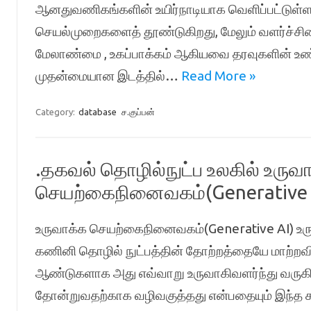
ஆனதுவணிகங்களின் உயிர்நாடியாக வெளிப்பட்டுள்ளத
செயல்முறைகளைத் தூண்டுகிறது, மேலும் வளர்ச்சி
மேலாண்மை , உகப்பாக்கம் ஆகியவை தரவுகளின் உ
முதன்மையான இடத்தில்…
Read More »
Category:
database
ச.குப்பன்
.தகவல் தொழில்நுட்ப உலகில் உருவ
செயற்கைநினைவகம்(Generative A
உருவாக்க செயற்கைநினைவகம்(Generative AI) உ
கணினி தொழில் நுட்பத்தின் தோற்றத்தையே மாற்றவி
ஆண்டுகளாக அது எவ்வாறு உருவாகிவளர்ந்து வருகின
தோன்றுவதற்காக வழிவகுத்தது என்பதையும் இந்த கட