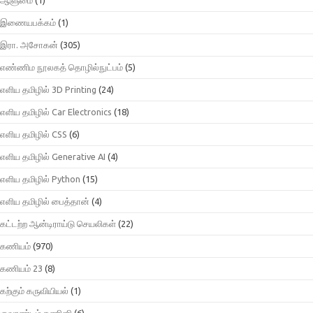
இணையபக்கம்
(1)
இரா. அசோகன்
(305)
எண்ணிம நூலகத் தொழில்நுட்பம்
(5)
எளிய தமிழில் 3D Printing
(24)
எளிய தமிழில் Car Electronics
(18)
எளிய தமிழில் CSS
(6)
எளிய தமிழில் Generative AI
(4)
எளிய தமிழில் Python
(15)
எளிய தமிழில் பைத்தான்
(4)
கட்டற்ற ஆன்டிராய்டு செயலிகள்
(22)
கணியம்
(970)
கணியம் 23
(8)
கற்கும் கருவியியல்
(1)
குவாண்டம் கணினி
(6)