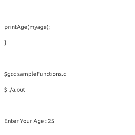
printAge(myage);
}
$gcc sampleFunctions.c
$ ./a.out
Enter Your Age : 25