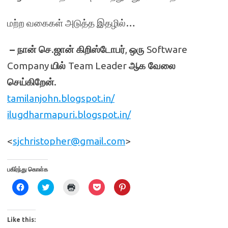
மற்ற வகைகள் அடுத்த இதழில்…
– நான் செ
.
ஜான் கிறிஸ்டோபர்
,
ஒரு
Software
Company
யில்
Team Leader
ஆக வேலை
செய்கிறேன்
.
tamilanjohn.blogspot.in/
ilugdharmapuri.blogspot.in/
<
sjchristopher@gmail.com
>
பகிர்ந்து கொள்க
C
C
C
C
C
l
l
l
l
l
i
i
i
i
i
c
c
c
c
c
k
k
k
k
k
t
t
t
t
t
Like this:
o
o
o
o
o