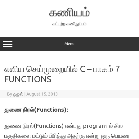
Skip
to
கணியம்
content
கட்டற்ற கணிநுட்பம்
Menu
எளிய செய்முறையில் C – பாகம் 7
FUNCTIONS
By
ஓஜஸ்
|
August 15, 2013
துணை நிரல்
(Functions):
துணை நிரல்(Functions) என்பது program-ல் சில
பகுதிகளை மட்டும் பிரித்து அதற்கு என்று ஒரு பெயரை