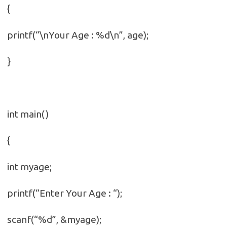
{
printf(“\nYour Age : %d\n”, age);
}
int main()
{
int myage;
printf(“Enter Your Age : “);
scanf(“%d”, &myage);