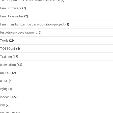
tamil software
(7)
tamil typewriter
(2)
tamil-handwritten-papers-donation-project
(1)
test-driven-development
(6)
Tools
(29)
TOSSConf
(4)
Training
(17)
translation
(65)
Unix OS
(2)
UTSC
(3)
vglug
(3)
videos
(322)
vim
(2)
VR/AR/MR
(26)