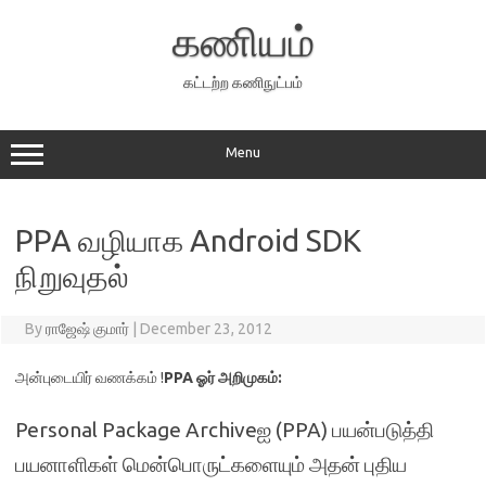
Skip
to
கணியம்
content
கட்டற்ற கணிநுட்பம்
Menu
PPA வழியாக Android SDK
நிறுவுதல்
By
ராஜேஷ் குமார்
|
December 23, 2012
அன்புடையிர் வணக்கம் !
PPA ஓர் அறிமுகம்:
Personal Package Archiveஐ (PPA) பயன்படுத்தி
பயனாளிகள் மென்பொருட்களையும் அதன் புதிய