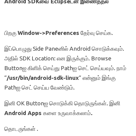
Android SDK
வை
Eclipse
டன் இணைத்தல்
பிறகு
Window->Preferences
தேர்வு செய்க.
இப்பொழுது Side Paneனில் Android சொடுக்கவும்.
அதில் SDK Location: என இருக்கும். Browse
Buttonஐ கிளிக் செய்து Pathஐ செட் செய்யவும். நாம்
“
/
usr/bin/android-sdk-linux
” என்னும் இங்கு
Pathஐ செட் செய்ய வேண்டும்.
இனி OK Buttonஐ சொடுக்கி தொடுருங்கள். இனி
Android Apps
களை
உருவாக்கலாம்
.
தொடருங்கள் .