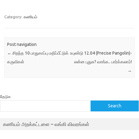
நிரல் axel அல்லது aria2c
போன்ற தரவிறக்கிகளை
பயன்படுத்தி அதிகப்படியான
Category:
கணியம்
வேகத்தை சாதகமாக்குகிறது.
…
Post navigation
←
சிறந்த 10 பாதுகாப்பு மதிப்பீட்டுக்
உபுண்டு 12.04 (Precise Pangolin)-
கருவிகள்
என்ன புதுசு? வாங்க.. பார்க்கலாம்!
→
தேடுக
Search
கணியம் அறக்கட்டளை – வங்கி விவரங்கள்