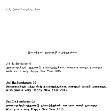
லிபரே ஆபிஸில் எழுத்துருக்கள்