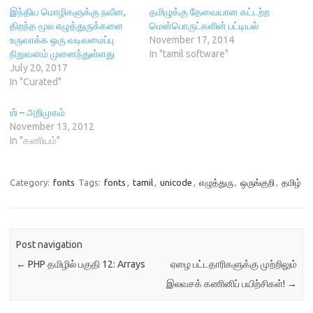
n
n
)
e
i
n
e
w
n
இந்திய மொழிகளுக்கு நவீன,
தமிழுக்கு தேவையான கட்டற்ற
e
w
w
n
திறந்த மூல எழுத்துருக்களை
மென்பொருட்களின் பட்டியல்
w
w
i
e
w
i
n
w
உருவாக்க ஒரு வடிவமைப்பு
November 17, 2014
i
n
d
w
நிறுவனம் முனைந்துள்ளது
In "tamil software"
n
d
o
i
d
o
w
n
July 20, 2017
o
w
)
d
In "Curated"
w
)
o
)
w
)
ஶ் – அறிமுகம்
November 13, 2012
In "கணியம்"
Category:
fonts
Tags:
fonts
,
tamil
,
unicode
,
எழுத்துரு
,
ஒருங்குறி
,
தமிழ்
Post navigation
←
PHP தமிழில் பகுதி 12: Arrays
ஏழை பட்டதாரிகளுக்கு முற்றிலும்
இலவசக் கணினிப் பயிற்சிகள்!
→