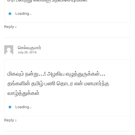
Loading...
↓
Reply
செல்வகுமார்
July 29, 2016
மிகவும் நன்று…! அழகிய ௭ழுத்து௫க்கள்…
தங்களின் தமிழ் பணி தொடர ௭ன் மனமார்ந்த
வாழ்த்துக்கள்
Loading...
↓
Reply