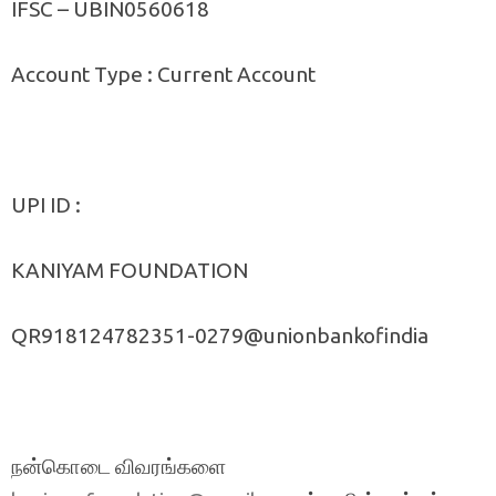
IFSC – UBIN0560618
Account Type : Current Account
UPI ID :
KANIYAM FOUNDATION
QR918124782351-0279@unionbankofindia
நன்கொடை விவரங்களை