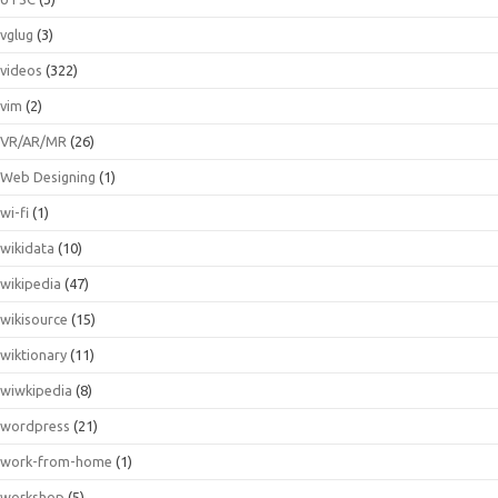
vglug
(3)
videos
(322)
vim
(2)
VR/AR/MR
(26)
Web Designing
(1)
wi-fi
(1)
wikidata
(10)
wikipedia
(47)
wikisource
(15)
wiktionary
(11)
wiwkipedia
(8)
wordpress
(21)
work-from-home
(1)
workshop
(5)