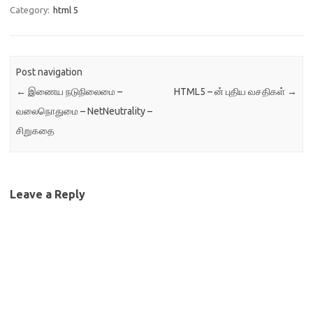
Category:
html 5
Post navigation
←
இணைய நடுநிலைமை –
HTML5 – ன் புதிய வசதிகள்
→
வலைநொதுமை – NetNeutrality –
சிறுகதை
Leave a Reply