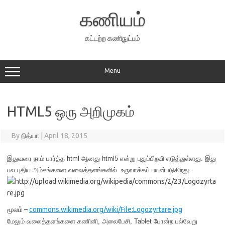
Skip
to
கணியம்
content
கட்டற்ற கணிநுட்பம்
Menu
HTML5 ஒரு அறிமுகம்
By
நித்யா
|
April 18, 2015
இதுவரை நாம் பார்த்த html-ஆனது html5 என்று புதுப்பிறவி எடுத்துள்ளது. இது
பல புதிய அம்சங்களை வலைத்தளங்களில் உருவாக்கப் பயன்படுகிறது.
மூலம் –
commons.wikimedia.org/wiki/File:Logozyrtare.jpg
மேலும் வலைத்தளங்களை கணினி, அலைபேசி, Tablet போன்ற பல்வேறு