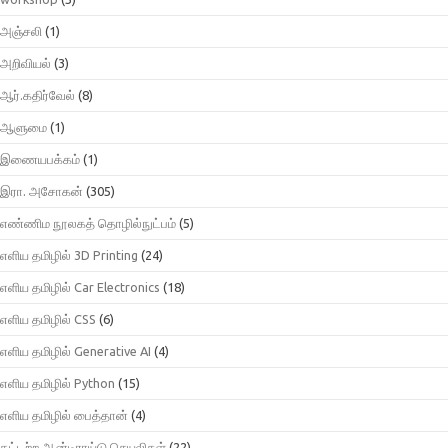
அஞ்சலி
(1)
அறிவியல்
(3)
ஆர்.கதிர்வேல்
(8)
ஆளுமை
(1)
இணையபக்கம்
(1)
இரா. அசோகன்
(305)
எண்ணிம நூலகத் தொழில்நுட்பம்
(5)
எளிய தமிழில் 3D Printing
(24)
எளிய தமிழில் Car Electronics
(18)
எளிய தமிழில் CSS
(6)
எளிய தமிழில் Generative AI
(4)
எளிய தமிழில் Python
(15)
எளிய தமிழில் பைத்தான்
(4)
கட்டற்ற ஆன்டிராய்டு செயலிகள்
(22)