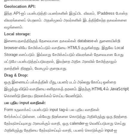
Geolocation API:
இந்த API-ஐப் பயன்படுத்தி பயனர்களின் இருப்பிட விவரம், IPaddress போன்ற
விவரங்களைப் பெறலாம். அதன்மூலம் அவர்களின் இடத்திற்கேற்ற தகவல்களை
வழங்கலாம்.
Local storage:
இணையதளத்திற்குத் தேவையான தகவல்கள் database-ன் துணையின்றி
browser-லியே சேமிக்கப்படும் வசதியை HTML5 தருகின்றது. இதுவே Local
Storage எனப்படும். இவ்வாறு சேமிக்கப்படும் விவரங்கள் தேவையான போது
மட்டுமே பயன்படுத்தப்படுவதால், இவற்றை அதிக அளவில் சேமித்தாலும்
தளத்தின் திறனும், வேகமும் குறையாது.
Drag & Drop:
ஒரு இணையப் பக்கத்தின் மீது, பயனர் படம் அல்லது கோப்பு ஒன்றை
இழுத்து விடும் வசதியை எளிதாகத் தரலாம். இதற்கு HTML4 ல் JavaScript
கொண்டு நிறைய நிரலாக்கம் செய்ய வேண்டும்.
பல புதிய input வசதிகள்:
Form உருவாக்கப் பயன்படும் input tag-ல் பல புதிய வசதிகள்
சேர்க்கப்பட்டுள்ளன. பல்வேறு நிறங்களை கொடுத்து அதிலிருந்து ஒரு நிறத்தை
தேர்வுசெய்யுமாறு அமைக்கும் வசதி, ஒரு calender-ஐ வெளிப்படுமாறு செய்து
அதிலிருந்து தேதியை தேர்வுசெய்யும் வசதி, பயனர் கொடுக்கும் input-ஐ