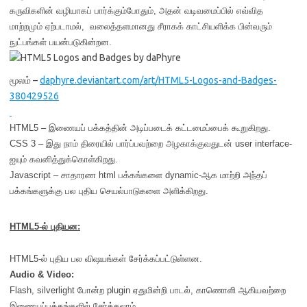
கருவிகளின் வழியாகப் பார்க்கும்போதும், அதன் வடிவமைப்பில் எவ்வித
மாற்றமும் ஏற்படாமல், வலைத்தளமானது சீராகக் காட்சியளிக்க பின்வரும்
நுட்பங்கள் பயன்படுகின்றன.
மூலம் –
daphyre.deviantart.com/art/HTML5-Logos-and-Badges-
380429526
HTML5 – இணையப் பக்கத்தின் அடிப்படைக் கட்டமைப்பைக் கூறுகிறது.
CSS 3 – இது நாம் திரையில் பார்ப்பவற்றை அழகாக்குவதுடன் user interface-
ஐயும் கவனித்துக்கொள்கிறது.
Javascript – சாதாரண html பக்கங்களை dynamic-ஆக மாற்றி அந்தப்
பக்கங்களுக்கு பல புதிய செயல்பாடுகளை அளிக்கிறது.
HTML5-ல் புதியன:
HTML5-ல் புதிய பல விஷயங்கள் சேர்க்கப்பட்டுள்ளன.
Audio & Video:
Flash, silverlight போன்ற plugin ஏதுமின்றி பாடல், காணொளி ஆகியவற்றை
இணையப்பக்கங்களில் சேர்க்கலாம்.