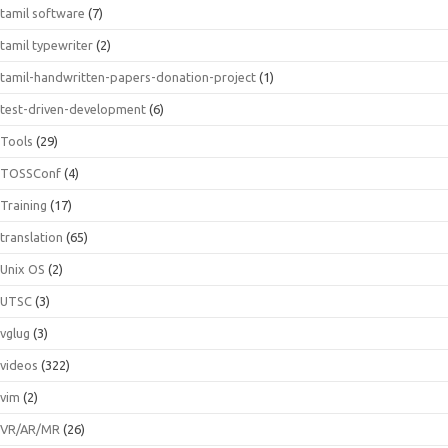
tamil software
(7)
tamil typewriter
(2)
tamil-handwritten-papers-donation-project
(1)
test-driven-development
(6)
Tools
(29)
TOSSConf
(4)
Training
(17)
translation
(65)
Unix OS
(2)
UTSC
(3)
vglug
(3)
videos
(322)
vim
(2)
VR/AR/MR
(26)