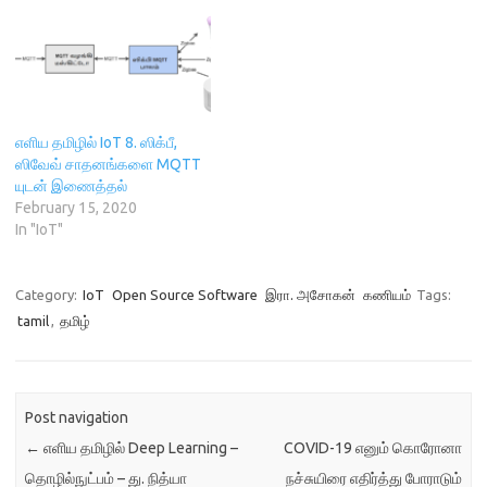
w
)
o
)
w
)
எளிய தமிழில் IoT 8. ஸிக்பீ,
ஸிவேவ் சாதனங்களை MQTT
யுடன் இணைத்தல்
February 15, 2020
In "IoT"
Category:
IoT
Open Source Software
இரா. அசோகன்
கணியம்
Tags:
tamil
,
தமிழ்
Post navigation
←
எளிய தமிழில் Deep Learning –
COVID-19 எனும் கொரோனா
தொழில்நுட்பம் – து. நித்யா
நச்சுயிரை எதிர்த்து போராடும்