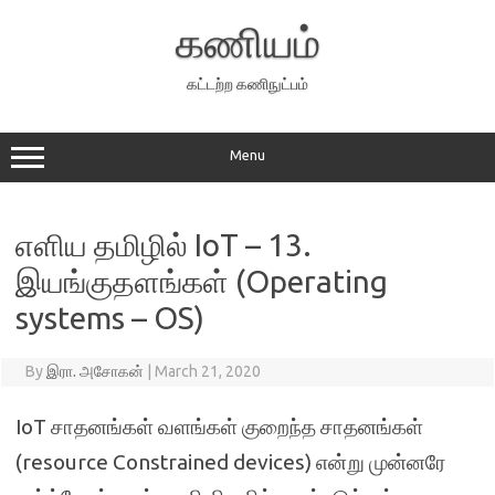
Skip
to
கணியம்
content
கட்டற்ற கணிநுட்பம்
Menu
எளிய தமிழில் IoT – 13.
இயங்குதளங்கள் (Operating
systems – OS)
By
இரா. அசோகன்
|
March 21, 2020
IoT சாதனங்கள் வளங்கள் குறைந்த சாதனங்கள்
(resource Constrained devices) என்று முன்னரே