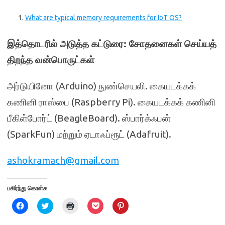
What are typical memory requirements for IoT OS?
இத்தொடரில் அடுத்த கட்டுரை: சோதனைகள் செய்யத்
திறந்த வன்பொருட்கள்
அர்டுயினோ (Arduino) நுண்செயலி. கையடக்கக்
கணினி ராஸ்பை (Raspberry Pi). கையடக்கக் கணினி
பீகிள்போர்ட் (BeagleBoard). ஸ்பார்க்ஃபன்
(SparkFun) மற்றும் ஏடாஃப்ரூட் (Adafruit).
ashokramach@gmail.com
பகிர்ந்து கொள்க
C
C
C
C
C
l
l
l
l
l
i
i
i
i
i
c
c
c
c
c