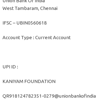
Union Bank Of India
West Tambaram, Chennai
IFSC – UBIN0560618
Account Type : Current Account
UPI ID :
KANIYAM FOUNDATION
QR918124782351-0279@unionbankofindia