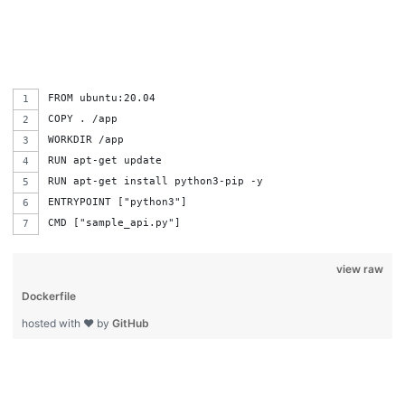
FROM ubuntu:20.04
COPY . /app
WORKDIR /app
RUN apt-get update
RUN apt-get install python3-pip -y
ENTRYPOINT ["python3"]
CMD ["sample_api.py"]
view raw
Dockerfile
hosted with ❤ by
GitHub