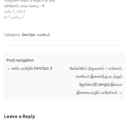
உள்ளோம். கால அளவு - 4
மாதங்கள் ( வார நாட்கள்
July 1, 2023
மட்டும். தேவையெனில் வார
In "கணியம்"
இறுதியிலும்.) நேரம் - தினமும்
காலை 6.30 - 7.30 இந்திய
நேரம் (IST) . இரவு 9.00 - 10.00
Category:
DevOps
கணியம்
கிழக்கு நேர வலயம் (EST)
நன்கொடை - ரூ. 15,000 வகுப்பு
தொடங்கும் நாள்…
Post navigation
←
எளிய தமிழில் DevOps-3
லேங்ஸ்கேப் நிறுவனம் – பயிலகம்,
கணியம் இணைந்து நடத்தும்
ஜேங்கோ(DJango) இலவச
இணையவழிப் பயிற்சிகள்
→
Leave a Reply