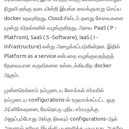
நிறுவி தங்கு தடையின்றி இயங்க வைக்குமாறு செய்ய
docker
. Cloud
உதவுகிறது
சிஸ்டம் தனது சேவைகளை
.
PaaS ( P -
மூன்று விதங்களில் வழங்குகிறது
அவை
Platfrom), SaaS ( S -Software), IaaS ( I -
Infrastructure)
.
என்று அழைக்கப்படுகின்றன
இதில்
Platform as a service
என்பதை வழங்குவதற்குத்
docker
தேவையான கருவிகளை உள்ளடக்கியதே
.
ஆகும்
முன்னரெல்லாம் நம்முடைய லோக்கல் சர்வரில்
configurations-
நம்முடைய
ல் உருவாக்கப்பட்ட ஒரு
,
அப்ளிகேஷனை
வேறொரு புதிய சர்வருக்கு
configurations-
அனுப்பும்போது அங்கு நிலவும்
ஆல்
.
அதனால் சரிவர இயங்கி பயனளிக்க முடியாது
ஆகவே