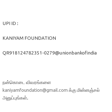
UPI ID :
KANIYAM FOUNDATION
QR918124782351-0279@unionbankofindia
நன்கொடை விவரங்களை
க்கு மின்னஞ்சல்
kaniyamfoundation@gmail.com
அனுப்புங்கள்.