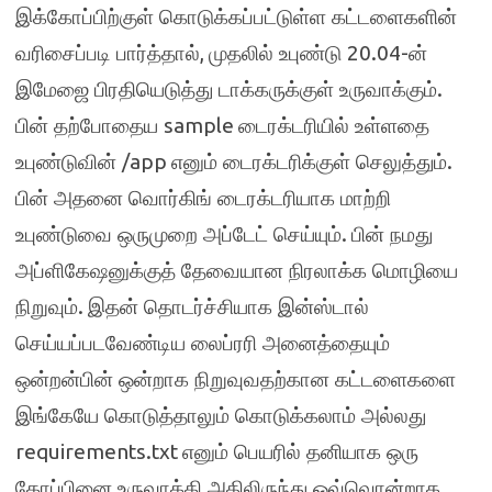
இக்கோப்பிற்குள் கொடுக்கப்பட்டுள்ள கட்டளைகளின்
,
20.04-
வரிசைப்படி பார்த்தால்
முதலில் உபுண்டு
ன்
.
இமேஜை பிரதியெடுத்து டாக்கருக்குள் உருவாக்கும்
sample
பின் தற்போதைய
டைரக்டரியில் உள்ளதை
/app
.
உபுண்டுவின்
எனும் டைரக்டரிக்குள் செலுத்தும்
பின் அதனை வொர்கிங் டைரக்டரியாக மாற்றி
.
உபுண்டுவை ஒருமுறை அப்டேட் செய்யும்
பின் நமது
அப்ளிகேஷனுக்குத் தேவையான நிரலாக்க மொழியை
.
நிறுவும்
இதன் தொடர்ச்சியாக இன்ஸ்டால்
செய்யப்படவேண்டிய லைப்ரரி அனைத்தையும்
ஒன்றன்பின் ஒன்றாக நிறுவுவதற்கான கட்டளைகளை
இங்கேயே கொடுத்தாலும் கொடுக்கலாம் அல்லது
requirements.txt
எனும் பெயரில் தனியாக ஒரு
கோப்பினை உருவாக்கி அதிலிருந்து ஒவ்வொன்றாக