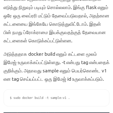
.
flask
எடுத்து நிறுவும் படியும் சொல்லலாம்
இங்கு
எனும்
,
ஒரே ஒரு லைப்ரரி மட்டும் தேவைப்படுவதால்
அதற்கான
.
கட்டளையை இங்கேயே கொடுத்துவிட்டோம்
இதன்
பின் நமது ப்ரோக்ராமை இயக்குவதற்குத் தேவையான
.
கட்டளைகள் கொடுக்கப்பட்டுள்ளன
docker build
அடுத்ததாக
எனும் கட்டளை மூலம்
. -t
tag
இமேஜ் உருவாக்கப்பட்டுள்ளது
என்பது
என்பதைக்
.
sample
v1
குறிக்கும்
அதாவது
எனும் பெயர்கொண்ட
tag
id
.
என
செய்யப்பட்ட ஒரு இமேஜ்
உருவாக்கப்படும்
$ sudo docker build -t sample:v1 .