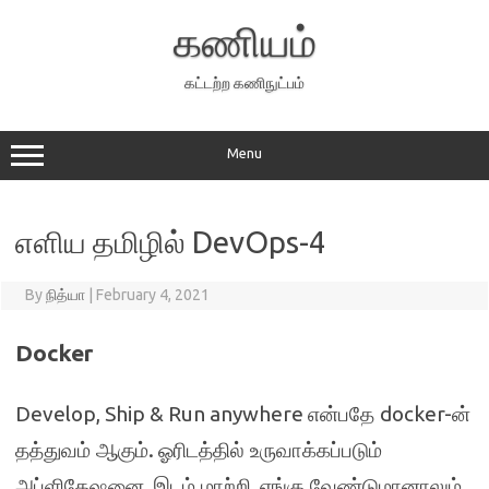
Skip
to
கணியம்
content
கட்டற்ற கணிநுட்பம்
Menu
எளிய தமிழில் DevOps-4
By
நித்யா
|
February 4, 2021
Docker
Develop, Ship & Run anywhere
docker-
என்பதே
ன்
.
தத்துவம் ஆகும்
ஓரிடத்தில் உருவாக்கப்படும்
,
,
அப்ளிகேஷனை
இடம் மாற்றி
எங்கு வேண்டுமானாலும்