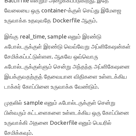
Batch file
.
என்றும் அழைக்கப்படுகிறது
இதே
container-
வேலையை ஒரு
க்குள் செய்து இமேஜை
Dockerfile
.
உருவாக்க உதவுவதே
ஆகும்
real_time, sample
இங்கு
எனும் இரண்டு
ஃபோல்டருக்குள் இரண்டு வெவ்வேறு அப்ளிகேஷன்கள்
.
சேமிக்கப்பட்டுள்ளன
ஆகவே ஒவ்வொரு
ஃபோல்டருக்குள்ளும் சென்று அந்தந்த அப்ளிகேஷனை
இயக்குவதற்குத் தேவையான விதிகளை உள்ளடக்கிய
.
டாக்கர் கோப்பினை உருவாக்க வேண்டும்
sample
முதலில்
எனும் ஃபோல்டருக்குள் சென்று
பின்வரும் கட்டளைகளை உள்ளடக்கிய ஒரு கோப்பினை
Dockerfile
உருவாக்கி அதனை
எனும் பெயரில்
.
சேமிக்கவும்