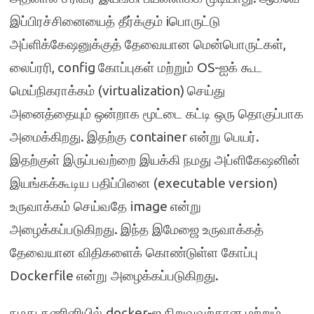
i
இப்பிரச்சினையைத் தீர்க்கும்
பொருட்டு
,
அப்ளிக்கேஷனுக்குத் தேவையான மென்பொருட்கள்
, config
OS-
லைப்ரரி
கோப்புகள் மற்றும்
ஐக் கூட
(virtualization)
மெய்நிகராக்கம்
செய்து
அனைத்தையும் ஒன்றாக மூட்டை கட்டி ஒரு தொகுப்பாக
.
container
.
அமைக்கிறது
இதற்கு
என்று பெயர்
இதற்குள் இருப்பவற்றை இயக்கி நமது அப்ளிகேஷனின்
(executable version)
இயங்கக்கூடிய பதிப்பினை
image
உருவாக்கம் செய்வதே
என்று
.
அழைக்கப்படுகிறது
இந்த இமேஜை உருவாக்கத்
தேவையான விதிகளைக் கொண்டுள்ள கோப்பு
Dockerfile
.
என்று அழைக்கப்படுகிறது
docker-
நமது கணினியில்
ஐ நிறுவுவற்கான மற்றும்