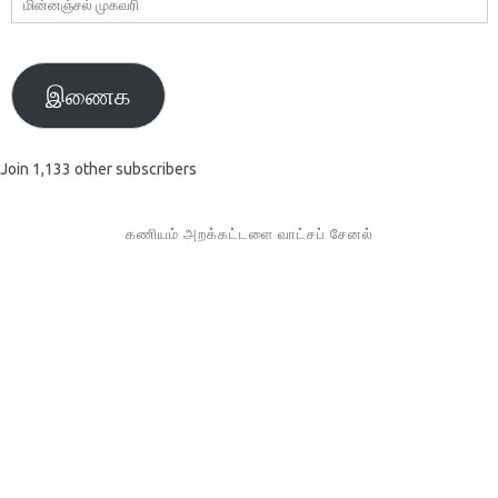
மின்னஞ்சல்
முகவரி
இணைக
Join 1,133 other subscribers
கணியம் அறக்கட்டளை வாட்சப் சேனல்